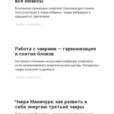
все нюансы
Вселенная пронизана энергией. Ежесекундно тонкое
тело участвует в энергообмене. Чакры вибрируют и
вращаются, притягивая
Чакры человека
Работа с чакрами — гармонизация
и снятие блоков
Настроить сознание на высокие вибрации возможно,
если активизировать энергетические центры. Раскрытые
чакры позволят подняться
Чакры человека
Чакра Манипура: как развить в
себе энергию третьей чакры