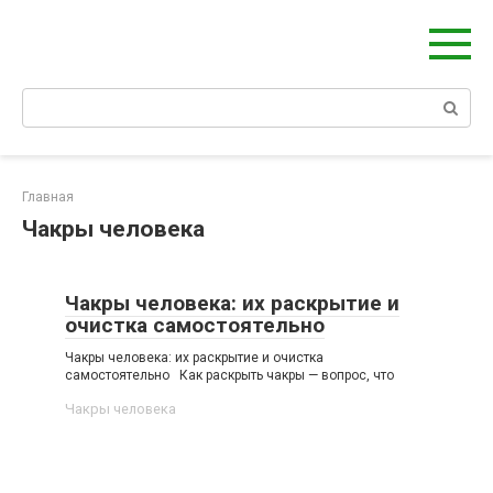
Берегиня - ОБЕРЕГИ и ЗАЩИТА
сайт о защите дома, рода и сердца
Главная
Чакры человека
Чакры человека: их раскрытие и
очистка самостоятельно
Чакры человека: их раскрытие и очистка
самостоятельно Как раскрыть чакры — вопрос, что
Чакры человека