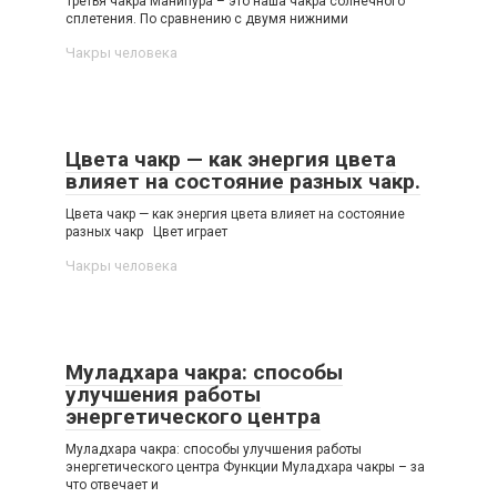
Третья чакра Манипура – это наша чакра солнечного
сплетения. По сравнению с двумя нижними
Чакры человека
Цвета чакр — как энергия цвета
влияет на состояние разных чакр.
Цвета чакр — как энергия цвета влияет на состояние
разных чакр Цвет играет
Чакры человека
Муладхара чакра: способы
улучшения работы
энергетического центра
Муладхара чакра: способы улучшения работы
энергетического центра Функции Муладхара чакры – за
что отвечает и