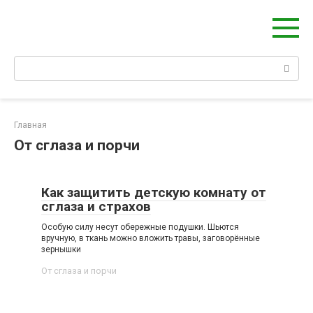
Берегиня - ОБЕРЕГИ и ЗАЩИТА
сайт о защите дома, рода и сердца
Главная
От сглаза и порчи
Как защитить детскую комнату от
сглаза и страхов
Особую силу несут обережные подушки. Шьются
вручную, в ткань можно вложить травы, заговорённые
зернышки
От сглаза и порчи