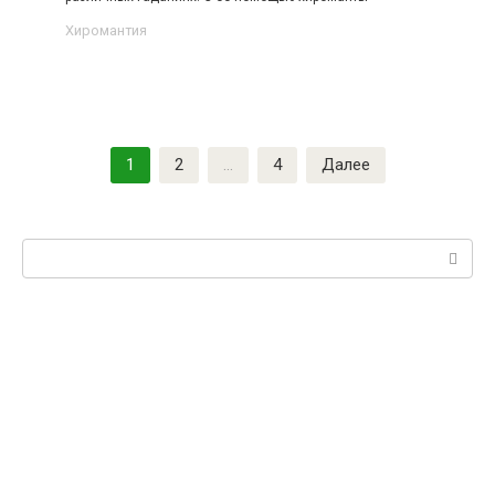
Хиромантия
Пагинация
1
2
…
4
Далее
записей
Поиск: