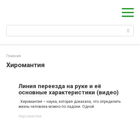
Перейти
Берегиня - ОБЕРЕГИ и ЗАЩИТА
к
сайт о защите дома, рода и сердца
контенту
Поиск:
Главная
Хиромантия
Линия переезда на руке и её
основные характеристики (видео)
Хиромантия – наука, которая доказала, что определить
жизнь человека можно по ладони. Одной
Хиромантия