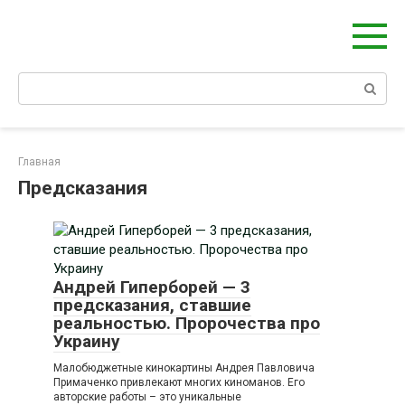
Перейти
Берегиня - ОБЕРЕГИ и ЗАЩИТА
к
сайт о защите дома, рода и сердца
контенту
Поиск:
Главная
Предсказания
Андрей Гиперборей — 3
предсказания, ставшие
реальностью. Пророчества про
Украину
Малобюджетные кинокартины Андрея Павловича
Примаченко привлекают многих киноманов. Его
авторские работы – это уникальные