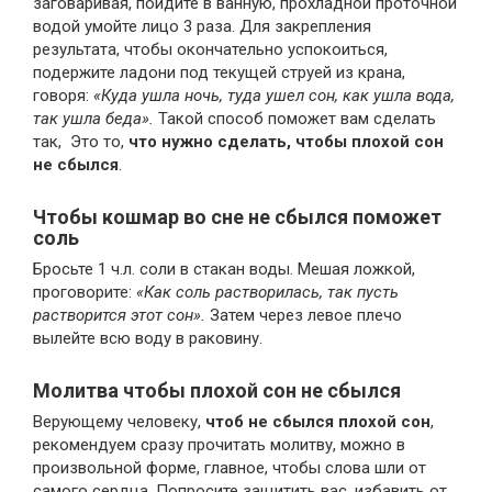
заговаривая, пойдите в ванную, прохладной проточной
водой умойте лицо 3 раза. Для закрепления
результата, чтобы окончательно успокоиться,
подержите ладони под текущей струей из крана,
говоря:
«Куда ушла ночь, туда ушел сон, как ушла вода,
так ушла беда».
Такой способ поможет вам сделать
так, Это то,
что нужно сделать, чтобы плохой сон
не сбылся
.
Чтобы кошмар во сне не сбылся поможет
соль
Бросьте 1 ч.л. соли в стакан воды. Мешая ложкой,
проговорите:
«Как соль растворилась, так пусть
растворится этот сон».
Затем через левое плечо
вылейте всю воду в раковину.
Молитва чтобы плохой сон не сбылся
Верующему человеку,
чтоб не сбылся плохой сон
,
рекомендуем сразу прочитать молитву, можно в
произвольной форме, главное, чтобы слова шли от
самого сердца. Попросите защитить вас, избавить от