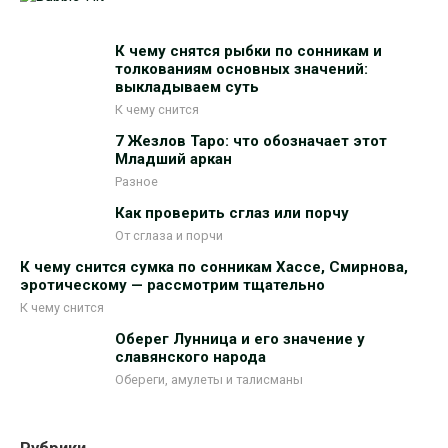
К чему снятся рыбки по сонникам и
толкованиям основных значений:
выкладываем суть
К чему снится
7 Жезлов Таро: что обозначает этот
Младший аркан
Разное
Как проверить сглаз или порчу
От сглаза и порчи
К чему снится сумка по сонникам Хассе, Смирнова,
эротическому — рассмотрим тщательно
К чему снится
Оберег Лунница и его значение у
славянского народа
Обереги, амулеты и талисманы