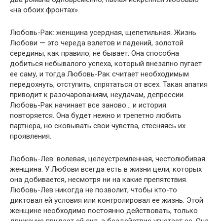
«на обоих фронтах».
Любовь-Рак: женщина усердная, щепетильная. Жизнь
Любови — это череда взлетов и падений, золотой
середины, как правило, не бывает. Она способна
добиться небывалого успеха, который внезапно пугает
ее саму, и тогда Любовь-Рак считает необходимым
передохнуть, отступить, спрятаться от всех. Такая апатия
приводит к разочарованиям, неудачам, депрессии.
Любовь-Рак начинает все заново… и история
повторяется. Она будет нежно и трепетно любить
партнера, но сковывать свои чувства, стесняясь их
проявления.
Любовь-Лев: волевая, целеустремленная, честолюбивая
женщина. У Любови всегда есть в жизни цели, которых
она добивается, несмотря ни на какие препятствия.
Любовь-Лев никогда не позволит, чтобы кто-то
диктовал ей условия или контролировал ее жизнь. Этой
женщине необходимо постоянно действовать, только
движение придает ей сил, а бездействие угнетает ее. Она