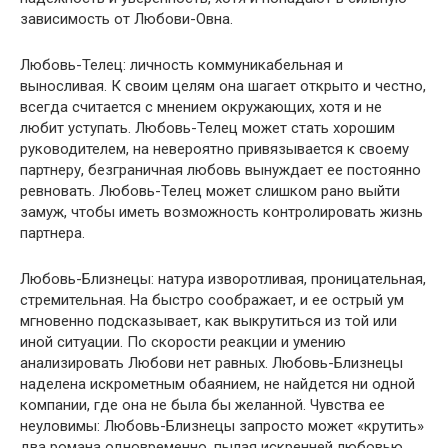
зависимость от Любови-Овна.
Любовь-Телец: личность коммуникабельная и
выносливая. К своим целям она шагает открыто и честно,
всегда считается с мнением окружающих, хотя и не
любит уступать. Любовь-Телец может стать хорошим
руководителем, на невероятно привязывается к своему
партнеру, безграничная любовь вынуждает ее постоянно
ревновать. Любовь-Телец может слишком рано выйти
замуж, чтобы иметь возможность контролировать жизнь
партнера.
Любовь-Близнецы: натура изворотливая, проницательная,
стремительная. На быстро соображает, и ее острый ум
мгновенно подсказывает, как выкрутиться из той или
иной ситуации. По скорости реакции и умению
анализировать Любови нет равных. Любовь-Близнецы
наделена искрометным обаянием, не найдется ни одной
компании, где она не была бы желанной. Чувства ее
неуловимы: Любовь-Близнецы запросто может «крутить»
два романа одновременно, пылая искренней любовью