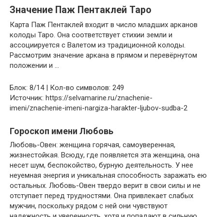
Значение Паж Пентаклей Таро
Карта Паж Пентаклей входит в число младших арканов
колоды Таро. Она соответствует стихии земли и
ассоциируется с Валетом из традиционной колоды.
Рассмотрим значение аркана в прямом и перевёрнутом
положении и …
Блок: 8/14 | Кол-во символов: 249
Источник: https://selvamarine.ru/znachenie-
imeni/znachenie-imeni-nargiza-harakter-ljubov-sudba-2
Гороскоп имени Любовь
Любовь-Овен: женщина горячая, самоуверенная,
жизнестойкая. Всюду, где появляется эта женщина, она
несет шум, беспокойство, бурную деятельность. У нее
неуемная энергия и уникальная способность заражать ею
остальных. Любовь-Овен твердо верит в свои силы и не
отступает перед трудностями. Она привлекает слабых
мужчин, поскольку рядом с ней они чувствуют
надежность и уверенность, хотя и попадают в сильную