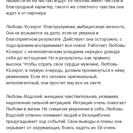
«вывести их на чистую воду». Ее любовь имеет чистый и
благородный характер, такого же ответного чувства она
ждет и от партнера.
Любовь-Козерог: благоразумная, амбициозная личность.
Она не возьмется за дело, если не уверена в
благоприятном результате. Действует она осторожно, с
подозрением воспринимает все новое. Работает Любовь-
Козерог с нечеловеческим усердием, нередко доводя
себя до истощения. Но и результаты, как правило,
высоки. Чтобы отдать свое сердце мужчине, Любовь-
Козерог, в первую очередь, должна проникнуться к нему
уважением. Если это человек оригинальный,
интеллигентный, она простит ему все на свете.
Любовь-Водолей: женщина чувствительная, уязвимая,
наделенная сильной интуицией. Интуиция очень помогает
Любови в жизни. Не слишком уверенная в себе, Любовь-
Водолей отлично понимает людей и безошибочно
предугадывает ход событий. Свои выводы и планы она
скрывает от окружающих, боясь задеть их. Ей очень