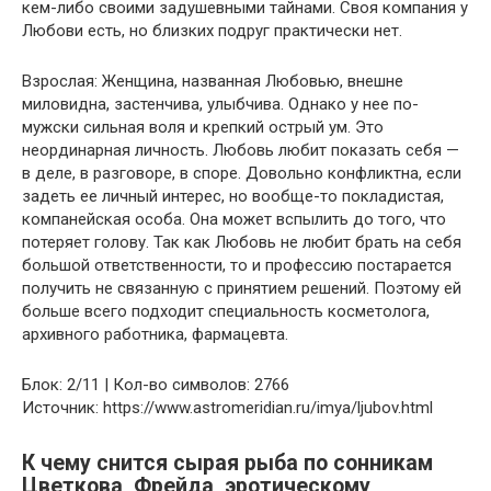
кем-либо своими задушевными тайнами. Своя компания у
Любови есть, но близких подруг практически нет.
Взрослая: Женщина, названная Любовью, внешне
миловидна, застенчива, улыбчива. Однако у нее по-
мужски сильная воля и крепкий острый ум. Это
неординарная личность. Любовь любит показать себя —
в деле, в разговоре, в споре. Довольно конфликтна, если
задеть ее личный интерес, но вообще-то покладистая,
компанейская особа. Она может вспылить до того, что
потеряет голову. Так как Любовь не любит брать на себя
большой ответственности, то и профессию постарается
получить не связанную с принятием решений. Поэтому ей
больше всего подходит специальность косметолога,
архивного работника, фармацевта.
Блок: 2/11 | Кол-во символов: 2766
Источник: https://www.astromeridian.ru/imya/ljubov.html
К чему снится сырая рыба по сонникам
Цветкова, Фрейда, эротическому