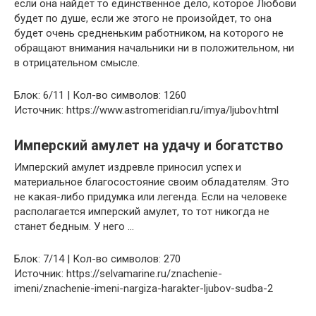
если она найдет то единственное дело, которое Любови
будет по душе, если же этого не произойдет, то она
будет очень средненьким работником, на которого не
обращают внимания начальники ни в положительном, ни
в отрицательном смысле.
Блок: 6/11 | Кол-во символов: 1260
Источник: https://www.astromeridian.ru/imya/ljubov.html
Имперский амулет на удачу и богатство
Имперский амулет издревле приносил успех и
материальное благосостояние своим обладателям. Это
не какая-либо придумка или легенда. Если на человеке
располагается имперский амулет, то тот никогда не
станет бедным. У него …
Блок: 7/14 | Кол-во символов: 270
Источник: https://selvamarine.ru/znachenie-
imeni/znachenie-imeni-nargiza-harakter-ljubov-sudba-2