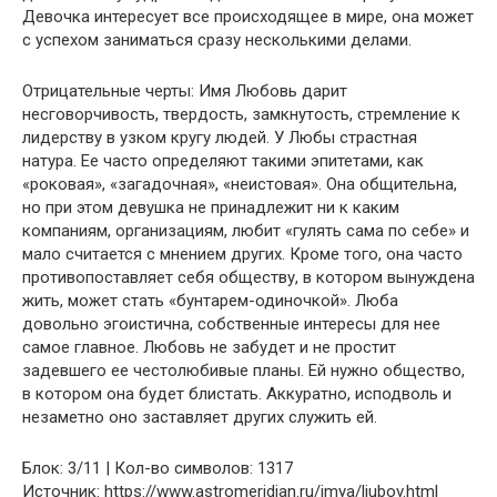
Девочка интересует все происходящее в мире, она может
с успехом заниматься сразу несколькими делами.
Отрицательные черты: Имя Любовь дарит
несговорчивость, твердость, замкнутость, стремление к
лидерству в узком кругу людей. У Любы страстная
натура. Ее часто определяют такими эпитетами, как
«роковая», «загадочная», «неистовая». Она общительна,
но при этом девушка не принадлежит ни к каким
компаниям, организациям, любит «гулять сама по себе» и
мало считается с мнением других. Кроме того, она часто
противопоставляет себя обществу, в котором вынуждена
жить, может стать «бунтарем-одиночкой». Люба
довольно эгоистична, собственные интересы для нее
самое главное. Любовь не забудет и не простит
задевшего ее честолюбивые планы. Ей нужно общество,
в котором она будет блистать. Аккуратно, исподволь и
незаметно оно заставляет других служить ей.
Блок: 3/11 | Кол-во символов: 1317
Источник: https://www.astromeridian.ru/imya/ljubov.html