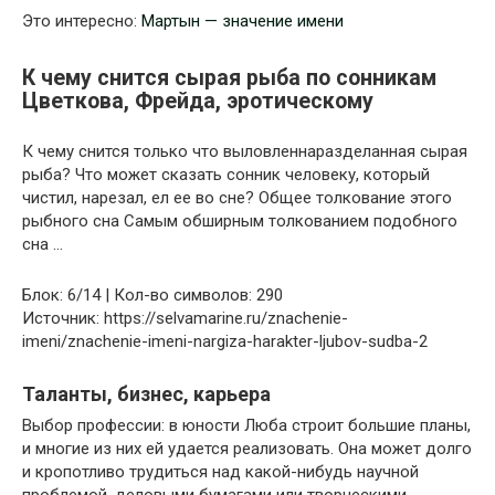
Это интересно:
Мартын — значение имени
К чему снится сырая рыба по сонникам
Цветкова, Фрейда, эротическому
К чему снится только что выловленнаразделанная сырая
рыба? Что может сказать сонник человеку, который
чистил, нарезал, ел ее во сне? Общее толкование этого
рыбного сна Самым обширным толкованием подобного
сна …
Блок: 6/14 | Кол-во символов: 290
Источник: https://selvamarine.ru/znachenie-
imeni/znachenie-imeni-nargiza-harakter-ljubov-sudba-2
Таланты, бизнес, карьера
Выбор профессии: в юности Люба строит большие планы,
и многие из них ей удается реализовать. Она может долго
и кропотливо трудиться над какой-нибудь научной
проблемой, деловыми бумагами или творческими