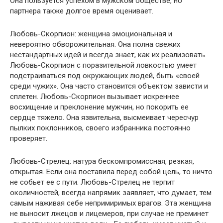
Она пользуется успехом в мужском обществе, но
партнера также долгое время оценивает.
Любовь-Скорпион: женщина эмоциональная и
невероятно обворожительная. Она полна свежих
нестандартных идей и всегда знает, как их реализовать.
Любовь-Скорпион с поразительной ловкостью умеет
подстраиваться под окружающих людей, быть «своей
среди чужих». Она часто становится объектом зависти и
сплетен. Любовь-Скорпион вызывает искреннее
восхищение и преклонение мужчин, но покорить ее
сердце тяжело. Она язвительна, высмеивает чересчур
пылких поклонников, своего избранника постоянно
проверяет.
Любовь-Стрелец: натура бескомпромиссная, резкая,
открытая. Если она поставила перед собой цель, то ничто
не собьет ее с пути. Любовь-Стрелец не терпит
околичностей, всегда напрямик заявляет, что думает, тем
самым наживая себе непримиримых врагов. Эта женщина
не выносит лжецов и лицемеров, при случае не преминет