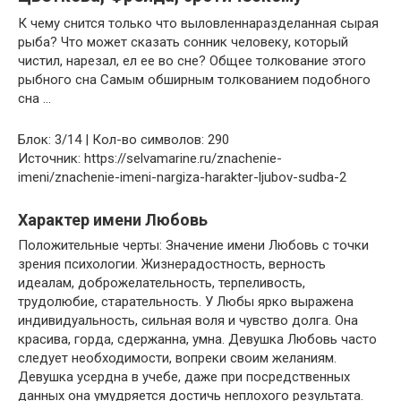
К чему снится только что выловленнаразделанная сырая
рыба? Что может сказать сонник человеку, который
чистил, нарезал, ел ее во сне? Общее толкование этого
рыбного сна Самым обширным толкованием подобного
сна …
Блок: 3/14 | Кол-во символов: 290
Источник: https://selvamarine.ru/znachenie-
imeni/znachenie-imeni-nargiza-harakter-ljubov-sudba-2
Характер имени Любовь
Положительные черты: Значение имени Любовь с точки
зрения психологии. Жизнерадостность, верность
идеалам, доброжелательность, терпеливость,
трудолюбие, старательность. У Любы ярко выражена
индивидуальность, сильная воля и чувство долга. Она
красива, горда, сдержанна, умна. Девушка Любовь часто
следует необходимости, вопреки своим желаниям.
Девушка усердна в учебе, даже при посредственных
данных она умудряется достичь неплохого результата.