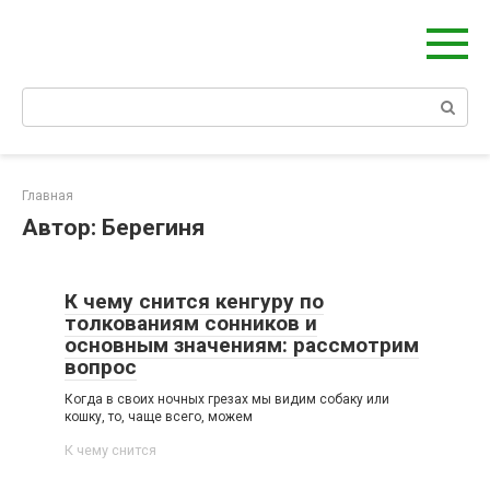
Берегиня - ОБЕРЕГИ и ЗАЩИТА
сайт о защите дома, рода и сердца
Главная
Автор:
Берегиня
К чему снится кенгуру по
толкованиям сонников и
основным значениям: рассмотрим
вопрос
Когда в своих ночных грезах мы видим собаку или
кошку, то, чаще всего, можем
К чему снится