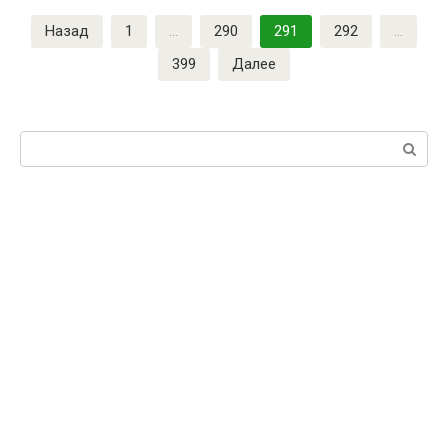
Назад
1
…
290
291
292
…
399
Далее