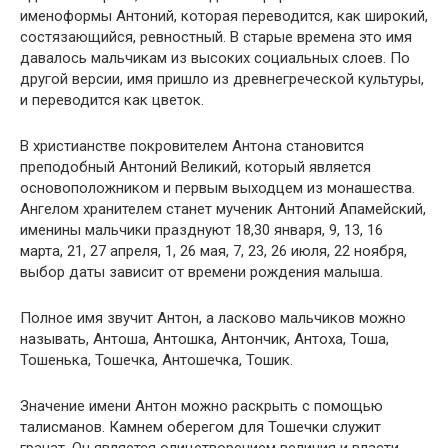
именоформы Антоний, которая переводится, как широкий,
состязающийся, ревностный. В старые времена это имя
давалось мальчикам из высоких социальных слоев. По
другой версии, имя пришло из древнегреческой культуры,
и переводится как цветок.
В христианстве покровителем Антона становится
преподобный Антоний Великий, который является
основоположником и первым выходцем из монашества.
Ангелом хранителем станет мученик Антоний Апамейский,
именины мальчики празднуют 18,30 января, 9, 13, 16
марта, 21, 27 апреля, 1, 26 мая, 7, 23, 26 июля, 22 ноября,
выбор даты зависит от времени рождения малыша.
Полное имя звучит Антон, а ласково мальчиков можно
называть, Антоша, Антошка, Антончик, Антоха, Тоша,
Тошенька, Тошечка, Антошечка, Тошик.
Значение имени Антон можно раскрыть с помощью
талисманов. Камнем оберегом для Тошечки служит
гранат. Он является олицетворением величия и власти,