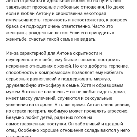
Антон стремится к идеальной любви, но на пути к ней
завязывает проходные любовные отношения. Но даже
если в любви Антону и свойственна некоторая
импульсивность, горячность и непостоянство, к вопросу
брака он подходит очень ответственно. Часто это
женщины, рожденные летом. Если его принудить к
женитьбе, счастья такой семье не видать.
Из-за характерной для Антона скрытности и
неуверенности в себе, ему бывает сложно построить
искренние отношения с женой. Но его доброта, терпение,
способность к компромиссам позволяет ему избегать
серьезных разногласий и поддерживать мирную,
дружелюбную атмосферу в семье. Хотя и образцовым
мужем Антона не назовешь – он не любит сидеть дома,
имеет массу увлечений, случаются и сексуальные
увлечения на стороне. В то же время, Антон очень ревнив,
из страха потерять любимую может проявлять агрессию.
Безумно любит детей, ради них готов на
самоотверженные поступки. Он заботливый и щедрый
отец. Особенно хорошие отношения складываются у него
с дочерьми.