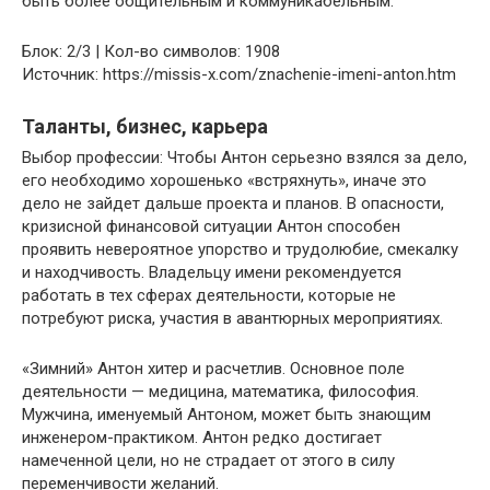
быть более общительным и коммуникабельным.
Блок: 2/3 | Кол-во символов: 1908
Источник: https://missis-x.com/znachenie-imeni-anton.htm
Таланты, бизнес, карьера
Выбор профессии: Чтобы Антон серьезно взялся за дело,
его необходимо хорошенько «встряхнуть», иначе это
дело не зайдет дальше проекта и планов. В опасности,
кризисной финансовой ситуации Антон способен
проявить невероятное упорство и трудолюбие, смекалку
и находчивость. Владельцу имени рекомендуется
работать в тех сферах деятельности, которые не
потребуют риска, участия в авантюрных мероприятиях.
«Зимний» Антон хитер и расчетлив. Основное поле
деятельности — медицина, математика, философия.
Мужчина, именуемый Антоном, может быть знающим
инженером-практиком. Антон редко достигает
намеченной цели, но не страдает от этого в силу
переменчивости желаний.