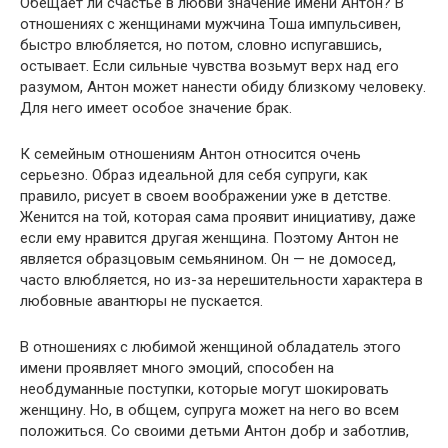
Обещает ли счастье в любви значение имени Антон? В
отношениях с женщинами мужчина Тоша импульсивен,
быстро влюбляется, но потом, словно испугавшись,
остывает. Если сильные чувства возьмут верх над его
разумом, Антон может нанести обиду близкому человеку.
Для него имеет особое значение брак.
К семейным отношениям Антон относится очень
серьезно. Образ идеальной для себя супруги, как
правило, рисует в своем воображении уже в детстве.
Женится на той, которая сама проявит инициативу, даже
если ему нравится другая женщина. Поэтому Антон не
является образцовым семьянином. Он — не домосед,
часто влюбляется, но из-за нерешительности характера в
любовные авантюры не пускается.
В отношениях с любимой женщиной обладатель этого
имени проявляет много эмоций, способен на
необдуманные поступки, которые могут шокировать
женщину. Но, в общем, супруга может на него во всем
положиться. Со своими детьми Антон добр и заботлив,