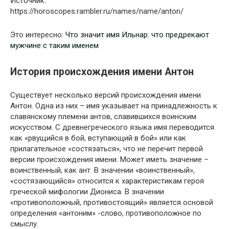
Источник:
https://horoscopes.rambler.ru/names/name/anton/
Это интересно:
Что значит имя Ильнар: что предрекают
мужчине с таким именем
История происхождения имени Антон
Существует несколько версий происхождения имени
Антон. Одна из них – имя указывает на принадлежность к
славянскому племени антов, славившихся воинским
искусством. С древнегреческого языка имя переводится
как «рвущийся в бой, вступающий в бой» или как
прилагательное «состязаться», что не перечит первой
версии происхождения имени. Может иметь значение –
воинственный, как ант. В значении «воинственный»,
«состязающийся» относится к характеристикам героя
греческой мифологии Диониса. В значении
«противоположный, противостоящий» является основой
определения «антоним» -слово, противоположное по
смыслу.