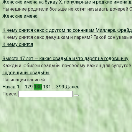
Женские имена на букву Х: популярные и редкие имена 
Нынешние родители больше не хотят называть дочерей Св
Женские имена
К чему снится секс с другом по сонникам Миллера, Фрейд
К чему снится секс девушкам и парням? Такой сон указыв
К чему снится
Вместе 47 лет — какая свадьба и что дарят на годовщину
Каждый юбилей свадьбы по-своему важен для супругов.
Годовщины свадьбы
Пагинация записей
Назад
1
…
129
130
131
…
399
Далее
Поиск: