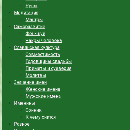
Руны
Медитация
Мантры
Саморазвитие
Фен-шуй
Чакры человека
Славянская культура
Совместимость
Годовщины свадьбы
Приметы и суеверия
Молитвы
Значение имен
Женские имена
Мужские имена
Именины
Сонник
К чему снится
Разное