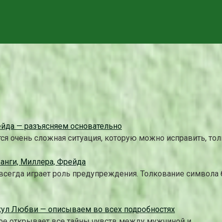
ейда — разъясняем основательно
я очень сложная ситуация, которую можно исправить, тол
Ванги, Миллера, Фрейда
всегда играет роль предупреждения. Толкование символа 
кул Любви — описываем во всех подробностях
рое открывает все тайны чувств между мужчиной и