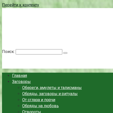
Перейти к контенту
Берегиня - ОБЕРЕГИ и ЗАЩИТА
сайт о защите дома, рода и сердца
Поиск:
Главная
Заговоры
Обереги, амулеты и талисманы
Обряды, заговоры и ритуалы
От сглаза и порчи
Обряды на любовь
Отвороты