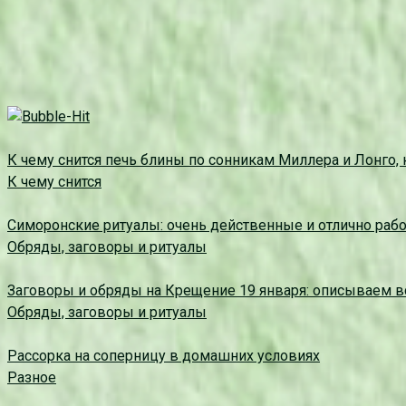
К чему снится печь блины по сонникам Миллера и Лонго, 
К чему снится
Симоронские ритуалы: очень действенные и отлично ра
Обряды, заговоры и ритуалы
Заговоры и обряды на Крещение 19 января: описываем 
Обряды, заговоры и ритуалы
Рассорка на соперницу в домашних условиях
Разное