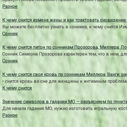
Разное
К чему снится измена жены и как трактовать сновидение
Вы можете бесплатно узнать в соннике, к чему снится Из
Сонник
К чему снится питон по сонникам Прозорова, Миллера, 
Сонник Симеона Прозорова характерен тем, что в нем, д
Сонник
К чему снится своя кровь по сонникам Миллера, Ванги: р
• снится кровь во сне для женщины к интимным проблема
К чему снится
Значение символов в гадании МО — разъясняем по пункт
Для начала гадания МО, нужно изготовить игральную кос
Разное