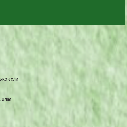
ько если
белая