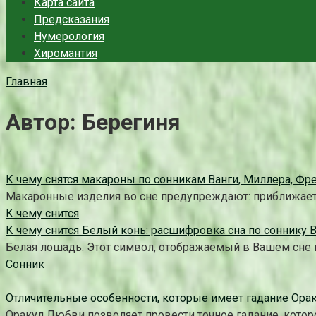
Карта сайта
Предсказания
Нумерология
Хиромантия
Главная
Автор:
Берегиня
К чему снятся макароны по сонникам Ванги, Миллера, Фр
Макаронные изделия во сне предупреждают: приближаетс
К чему снится
К чему снится Белый конь: расшифровка сна по соннику 
Белая лошадь. Этот символ, отображаемый в Вашем сне 
Сонник
Отличительные особенности, которые имеет гадание Ора
Оракул Любви позволяет провести точное гадание, кото