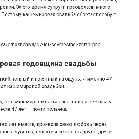
репки. За это время супруги преодолели много
а. Поэтому кашемировая свадьба обретает особую
iya/otnosheniya/47-let-sovmestnoj-zhizni.php
ировая годовщина свадьбы
гкий, теплый и приятный на ощупь. И именно 47
ют кашемировой свадьбой.
у, что кашемир олицетворяет тепло и нежность
сте 47 лет — почти полвека.
тво лет вместе, пронесла свою любовь через
нные чувства, теплоту и нежность друг к другу.