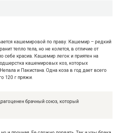
вается кашемировой по праву. Кашемир – редкий
анит тепло тела, но не колется, в отличие от
о себе красив. Кашемир легок и приятен на
 подшерстка кашемировых коз, которых
епала и Пакистана. Одна коза в год дает всего
го 120 г пряжи.
драгоценен брачный союз, который
о и прочная. Ее сложно порвать. Так и узы брака,