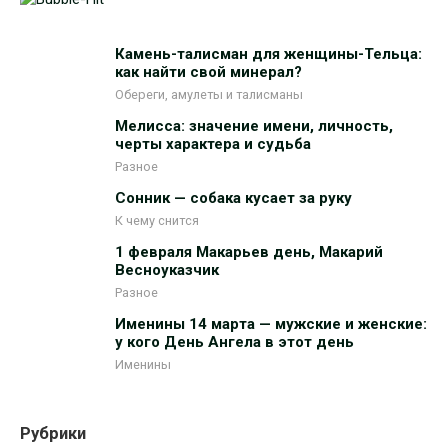
Камень-талисман для женщины-Тельца:
как найти свой минерал?
Обереги, амулеты и талисманы
Мелисса: значение имени, личность,
черты характера и судьба
Разное
Сонник — собака кусает за руку
К чему снится
1 февраля Макарьев день, Макарий
Весноуказчик
Разное
Именины 14 марта — мужские и женские:
у кого День Ангела в этот день
Именины
Рубрики