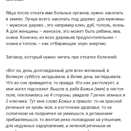
Яйца после отката ими больных органов, нужно закопать
в землю. Лучше всего закопать под дерево: для мужчины
– мужское дерево , это например клен, дуб, тополь, ясень.
А для женщины – женское, это может быть рябина, ива,
осина. Конечно, из всех деревьев предпочтительнее –
осина и тополь – как отбирающие злую энергию.
Заговор, который нужно читать при откатке болезней:
«Вот он, день долгожданный, для всех желанный, в
Великую субботу загадывала, в Велик день заглядывала.
Что во сне привидится, то правда. Кто как растолкует, а
мне ангел подсказал. Вышла я, раба Божья (имя) в чистое
поле, поклонилась на 4 стороны, увидала 7 речек земных и
2 ключика. Тут мне слово Божье и пришло: то на красной
реченьке не кровь моя, а косточкам здоровье, то на
солнечном на полдничке не умаешься, а детишками
прибавляешься, то желтая река половодная на утешение,
для недужных оздоровление, и зеленой реченьки не