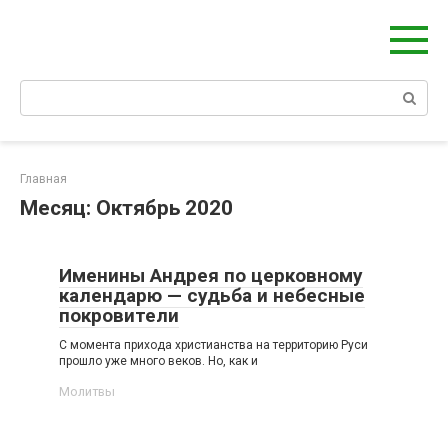
Берегиня - ОБЕРЕГИ и ЗАЩИТА
сайт о защите дома, рода и сердца
Главная
Месяц:
Октябрь 2020
Именины Андрея по церковному
календарю — судьба и небесные
покровители
С момента прихода христианства на территорию Руси
прошло уже много веков. Но, как и
Молитвы