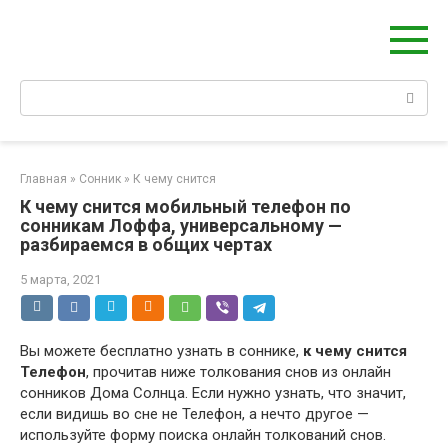
Перейти
Берегиня - ОБЕРЕГИ и ЗАЩИТА
к
сайт о защите дома, рода и сердца
контенту
Поиск:
Главная
»
Сонник
»
К чему снится
К чему снится мобильный телефон по
сонникам Лоффа, универсальному —
разбираемся в общих чертах
5 марта, 2021
Вы можете бесплатно узнать в соннике,
к чему снится
Телефон
, прочитав ниже толкования снов из онлайн
сонников Дома Солнца. Если нужно узнать, что значит,
если видишь во сне не Телефон, а нечто другое —
используйте форму поиска онлайн толкований снов.