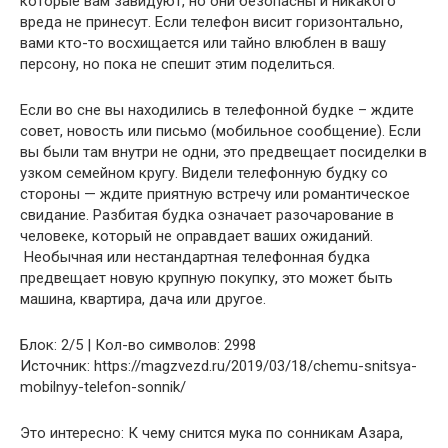
которые вам завидуют, но они безопасны и никакого
вреда не принесут. Если телефон висит горизонтально,
вами кто-то восхищается или тайно влюблен в вашу
персону, но пока не спешит этим поделиться.
Если во сне вы находились в телефонной будке – ждите
совет, новость или письмо (мобильное сообщение). Если
вы были там внутри не одни, это предвещает посиделки в
узком семейном кругу. Видели телефонную будку со
стороны — ждите приятную встречу или романтическое
свидание. Разбитая будка означает разочарование в
человеке, который не оправдает ваших ожиданий.
Необычная или нестандартная телефонная будка
предвещает новую крупную покупку, это может быть
машина, квартира, дача или другое.
Блок: 2/5 | Кол-во символов: 2998
Источник: https://magzvezd.ru/2019/03/18/chemu-snitsya-
mobilnyy-telefon-sonnik/
Это интересно: К чему снится мука по сонникам Азара,