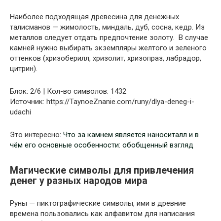
Наиболее подходящая древесина для денежных
талисманов — жимолость, миндаль, дуб, сосна, кедр. Из
металлов следует отдать предпочтение золоту. В случае
камней нужно выбирать экземпляры желтого и зеленого
оттенков (хризоберилл, хризолит, хризопраз, лабрадор,
цитрин).
Блок: 2/6 | Кол-во символов: 1432
Источник: https://TaynoeZnanie.com/runy/dlya-deneg-i-
udachi
Это интересно:
Что за камнем является наноситалл и в
чём его основные особенности: обобщенный взгляд
Магические символы для привлечения
денег у разных народов мира
Руны — пиктографические символы, ими в древние
времена пользовались как алфавитом для написания