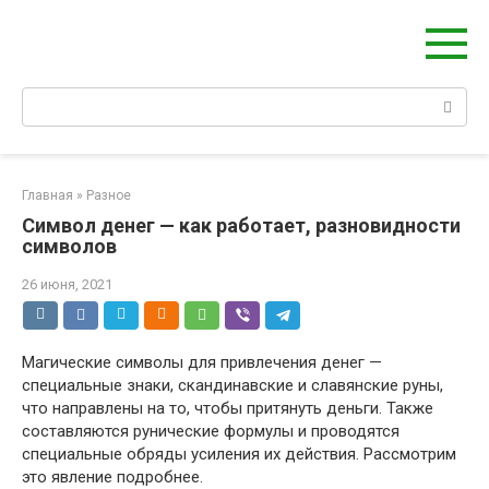
Перейти
Берегиня - ОБЕРЕГИ и ЗАЩИТА
к
сайт о защите дома, рода и сердца
контенту
Поиск:
Главная
»
Разное
Символ денег — как работает, разновидности
символов
26 июня, 2021
Магические символы для привлечения денег —
специальные знаки, скандинавские и славянские руны,
что направлены на то, чтобы притянуть деньги. Также
составляются рунические формулы и проводятся
специальные обряды усиления их действия. Рассмотрим
это явление подробнее.