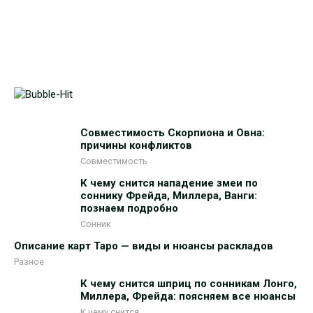
Совместимость Скорпиона и Овна:
причины конфликтов
Совместимость
К чему снится нападение змеи по
соннику Фрейда, Миллера, Ванги:
познаем подробно
Сонник
Описание карт Таро — виды и нюансы раскладов
Разное
К чему снится шприц по сонникам Лонго,
Миллера, Фрейда: поясняем все нюансы
К чему снится