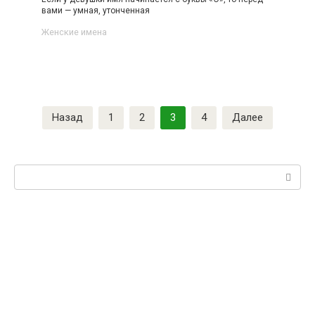
вами — умная, утонченная
Женские имена
Назад
1
2
3
4
Далее