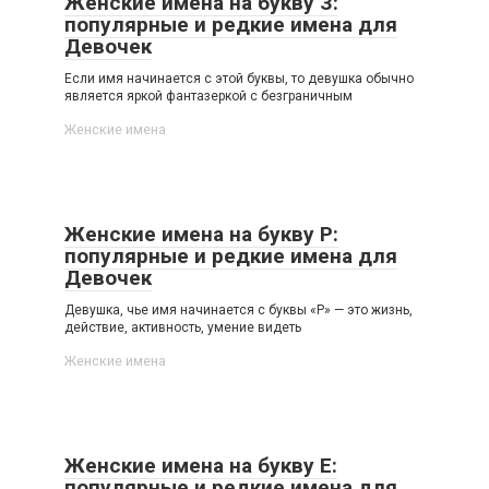
Женские имена на букву З:
популярные и редкие имена для
Девочек
Если имя начинается с этой буквы, то девушка обычно
является яркой фантазеркой с безграничным
Женские имена
Женские имена на букву Р:
популярные и редкие имена для
Девочек
Девушка, чье имя начинается с буквы «Р» — это жизнь,
действие, активность, умение видеть
Женские имена
Женские имена на букву Е:
популярные и редкие имена для