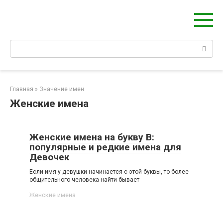
Берегиня - ОБЕРЕГИ и ЗАЩИТА
сайт о защите дома, рода и сердца
Главная
»
Значение имен
Женские имена
Женские имена на букву В:
популярные и редкие имена для
Девочек
Если имя у девушки начинается с этой буквы, то более
общительного человека найти бывает
Женские имена