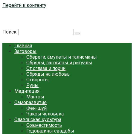
Перейти к контенту
Берегиня - ОБЕРЕГИ и ЗАЩИТА
сайт о защите дома, рода и сердца
Поиск:
Главная
Заговоры
Обереги, амулеты и талисманы
Обряды, заговоры и ритуалы
От сглаза и порчи
Обряды на любовь
Отвороты
Руны
Медитация
Мантры
Саморазвитие
Фен-шуй
Чакры человека
Славянская культура
Совместимость
Годовщины свадьбы