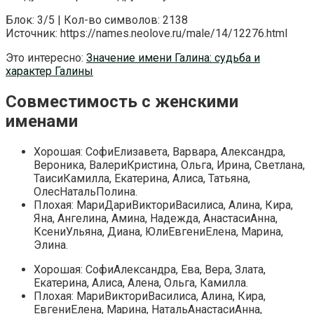
Блок: 3/5 | Кол-во символов: 2138
Источник: https://names.neolove.ru/male/14/12276.html
Это интересно:
Значение имени Галина: судьба и
характер Галины
Совместимость с женскими
именами
Хорошая: СофиЕлизавета, Варвара, Александра,
Вероника, ВалериКристина, Ольга, Ирина, Светлана,
ТаисиКамилла, Екатерина, Алиса, Татьяна,
ОлесНатальПолина.
Плохая: МариДариВикториВасилиса, Алина, Кира,
Яна, Ангелина, Амина, Надежда, АнастасиАнна,
КсениУльяна, Диана, ЮлиЕвгениЕлена, Марина,
Элина.
Хорошая: СофиАлександра, Ева, Вера, Злата,
Екатерина, Алиса, Алена, Ольга, Камилла.
Плохая: МариВикториВасилиса, Алина, Кира,
ЕвгениЕлена, Марина, НатальАнастасиАнна,