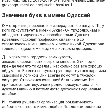
Источник: https://2018-2019.ru/znachenie-imeni/znachenie-
groznogo-imeni-odissej-sudba-harakter-i
Значение букв в имени Одиссей
О
– открытые, веселые и жизнерадостные натуры. Те, у
кого присутствует в имени буква «О», трудолюбивы и
обладают творческими способностями. Для них
идеально подходят профессии, связанные со
стратегическим мышлением и экономикой. Дружат они
только с надежными людьми, которым доверяют.
Д
– упрямство, гордость, замкнутость,
закомплексованность и ограниченность. Эти люди,
прежде чем что-то сделать, несколько раз все хорошо
обдумают. Во всех поступках руководствуются здравым
смыслом и логикой. Они всегда помогут в тяжелой
ситуации. Отличаются излишней болтливостью. Не
принимают критику, очень редко прислушиваются к
чужому мнению и потому часто допускают серьезные
ошибки.
И
– тонкая душевная организация, романтичность,
доброта, честность и миролюбие. Представительницы