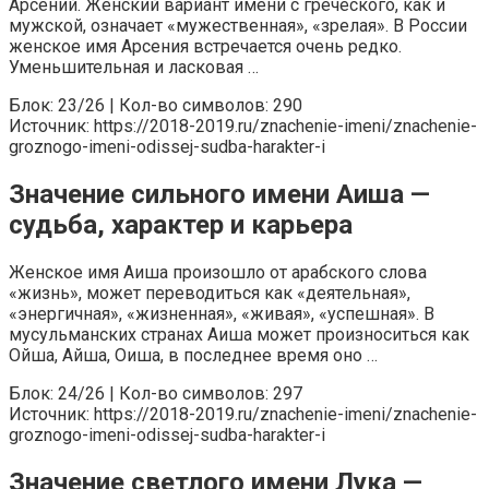
Арсений. Женский вариант имени с греческого, как и
мужской, означает «мужественная», «зрелая». В России
женское имя Арсения встречается очень редко.
Уменьшительная и ласковая …
Блок: 23/26 | Кол-во символов: 290
Источник: https://2018-2019.ru/znachenie-imeni/znachenie-
groznogo-imeni-odissej-sudba-harakter-i
Значение сильного имени Аиша —
судьба, характер и карьера
Женское имя Аиша произошло от арабского слова
«жизнь», может переводиться как «деятельная»,
«энергичная», «жизненная», «живая», «успешная». В
мусульманских странах Аиша может произноситься как
Ойша, Айша, Оиша, в последнее время оно …
Блок: 24/26 | Кол-во символов: 297
Источник: https://2018-2019.ru/znachenie-imeni/znachenie-
groznogo-imeni-odissej-sudba-harakter-i
Значение светлого имени Лука —