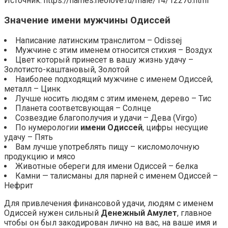
Источник: https://names.neolove.ru/male/14/12276.html
Значение имени мужчины Одиссей
Написание латинским транслитом – Odissej
Мужчине с этим именем относится стихия – Воздух
Цвет который принесет в вашу жизнь удачу –
Золотисто-каштановый, Золотой
Наиболее подходящий мужчине с именем Одиссей,
металл – Цинк
Лучше носить людям с этим именем, дерево – Тис
Планета соответсвующая – Солнце
Созвездие благополучия и удачи – Дева (Virgo)
По нумерологии
имени Одиссей
, цифры несущие
удачу – Пять
Вам лучше употреблять пищу – кисломолочную
продукцию и мясо
Животные обереги для имени Одиссей – белка
Камни — талисманы для парней с именем Одиссей –
Нефрит
Для привлечения финансовой удачи, людям с именем
Одиссей нужен сильный
Денежный Амулет
, главное
чтобы он был закодирован лично на вас, на ваше имя и