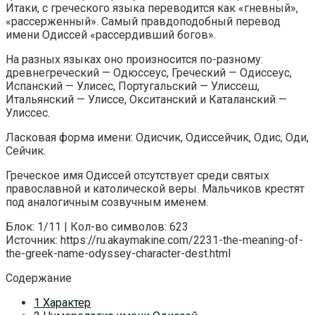
Итаки, с греческого языка переводится как «гневный»,
«рассерженный». Самый правдоподобный перевод
имени Одиссей «рассердивший богов».
На разных языках оно произносится по-разному:
древнегреческий — Одюссеус, Греческий — Одиссеус,
Испанский — Улисес, Португальский — Улиссеш,
Итальянский — Улиссе, Окситанский и Каталанский —
Улиссес.
Ласковая форма имени: Одисчик, Одиссейчик, Одис, Оди,
Сейчик.
Греческое имя Одиссей отсутствует среди святых
православной и католической веры. Мальчиков крестят
под аналогичным созвучным именем.
Блок: 1/11 | Кол-во символов: 623
Источник: https://ru.akaymakine.com/2231-the-meaning-of-
the-greek-name-odyssey-character-dest.html
Содержание
1 Характер