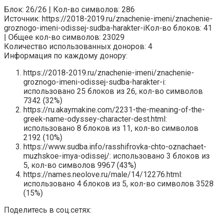
Блок: 26/26 | Кол-во символов: 286
Источник: https://2018-2019.ru/znachenie-imeni/znachenie-
groznogo-imeni-odissej-sudba-harakter-iКол-во блоков: 41
| Общее кол-во символов: 23029
Количество использованных доноров: 4
Информация по каждому донору:
https://2018-2019.ru/znachenie-imeni/znachenie-
groznogo-imeni-odissej-sudba-harakter-i:
использовано 25 блоков из 26, кол-во символов
7342 (32%)
https://ru.akaymakine.com/2231-the-meaning-of-the-
greek-name-odyssey-character-dest.html:
использовано 8 блоков из 11, кол-во символов
2192 (10%)
https://www.sudba.info/rasshifrovka-chto-oznachaet-
muzhskoe-imya-odissej/: использовано 3 блоков из
5, кол-во символов 9967 (43%)
https://names.neolove.ru/male/14/12276.html:
использовано 4 блоков из 5, кол-во символов 3528
(15%)
Поделитесь в соц.сетях: