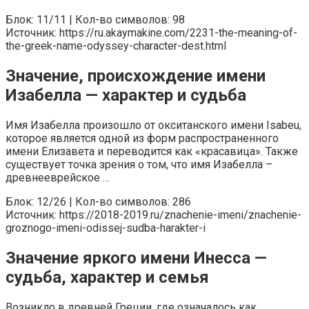
Блок: 11/11 | Кол-во символов: 98
Источник: https://ru.akaymakine.com/2231-the-meaning-of-
the-greek-name-odyssey-character-dest.html
Значение, происхождение имени
Изабелла — характер и судьба
Имя Изабелла произошло от окситанского имени Isabeu,
которое является одной из форм распространенного
имени Елизавета и переводится как «красавица». Также
существует точка зрения о том, что имя Изабелла –
древнееврейское …
Блок: 12/26 | Кол-во символов: 286
Источник: https://2018-2019.ru/znachenie-imeni/znachenie-
groznogo-imeni-odissej-sudba-harakter-i
Значение яркого имени Инесса —
судьба, характер и семья
Возникло в древней Греции, где означалось как