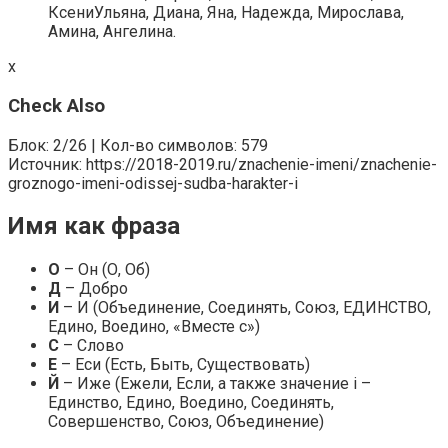
КсениУльяна, Диана, Яна, Надежда, Мирослава,
Амина, Ангелина.
x
Check Also
Блок: 2/26 | Кол-во символов: 579
Источник: https://2018-2019.ru/znachenie-imeni/znachenie-
groznogo-imeni-odissej-sudba-harakter-i
Имя как фраза
О
– Он (О, Об)
Д
– Добро
И
– И (Объединение, Соединять, Союз, ЕДИНСТВО,
Едино, Воедино, «Вместе с»)
С
– Слово
Е
– Еси (Есть, Быть, Существовать)
Й
– Иже (Ежели, Если, а также значение i –
Единство, Едино, Воедино, Соединять,
Совершенство, Союз, Объединение)