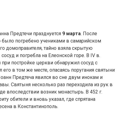
анна Предтечи празднуется
9 марта
. После
го было погребено учениками в самарийском
ого домоправителя, тайно взяла скрытую
осуд и погребла на Елеонской горе. В IV в.
при постройке церкви обнаружил сосуд с
 его в том же месте, опасаясь поругания святыни
оанн Предтеча явился во сне двум инокам и
авы. Святыня несколько раз переходила из рук в
где впоследствии возник монастырь. В 452 г.
ту обители и вновь указал, где спрятана
есена в Константинополь.