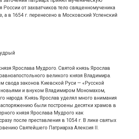
в заточении патриарх принял мученическую
я России от захватчиков тело священномученика
 а в 1654 г. перенесено в Московский Успенский
Мудрый
князя Ярослава Мудрого. Святой князь Ярослав
о равноапостольного великого князя Владимира.
ем свода законов Киевской Руси — «Русской
сыновьями и внуком Владимиром Мономахом,
го народа. Князь Ярослав уделял много внимания
распоряжению были построены десятки храмов в
ерного князя Ярослава Мудрого как
разу после преставления в 1054 г. В лике святых
ловению Святейшего Патриарха Алексия II.