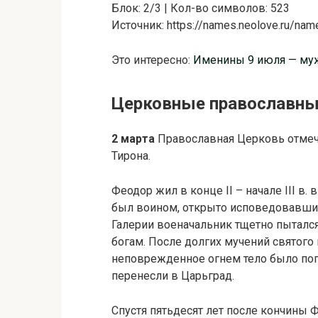
Блок: 2/3 | Кол-во символов: 523
Источник: https://names.neolove.ru/na
Это интересно:
Именины 9 июля — мужс
Церковные православные
2 марта
Православная Церковь отмеч
Тирона.
Феодор жил в конце II – начале III в
был воином, открыто исповедовавшим 
Галерии военачальник тщетно пыталс
богам. После долгих мучений святого
неповрежденное огнем тело было пог
перенесли в Царьград.
Спустя пятьдесят лет после кончины 