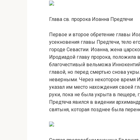
Глава св. пророка Иоанна Предтечи
Первое и второе обретение главы Ио
усекновения главы Предтечи, тело е
городе Севастии. Иоанна, жена царск
Иродиадой главу пророка, положила в с
благочестивый вельможа Иннокентий 
главой, но перед смертью снова укрыл
неверными. Через некоторое время И
указал им место нахождения своей гл
руки, пока не была укрыта в пещере, 
Предтеча явился в видении архимандри
святыня, которая позднее была перен