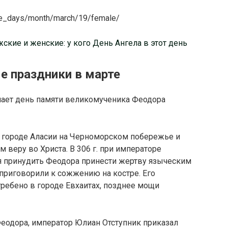
me_days/month/march/19/female/
кие и женские: у кого День Ангела в этот день
 праздники в марте
ает день памяти великомученика Феодора
. в городе Аласии на Черноморском побережье и
веру во Христа. В 306 г. при императоре
я принудить Феодора принести жертву языческим
 приговорили к сожжению на костре. Его
ребено в городе Евхаитах, позднее мощи
Феодора, император Юлиан Отступник приказал