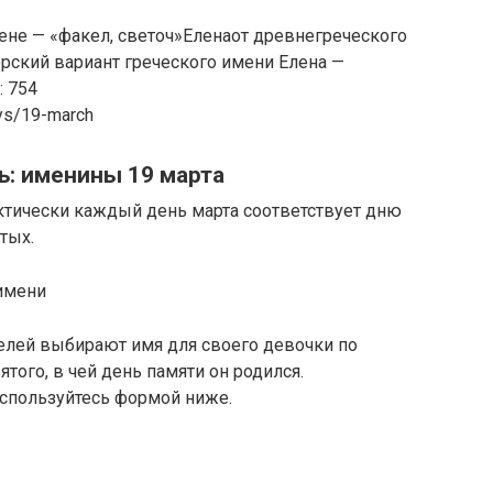
ене — «факел, светоч»Еленаот древнегреческого
рский вариант греческого имени Елена —
: 754
ays/19-march
ь: именины 19 марта
тически каждый день марта соответствует дню
тых.
имени
елей выбирают имя для своего девочки по
вятого, в чей день памяти он родился.
оспользуйтесь формой ниже.