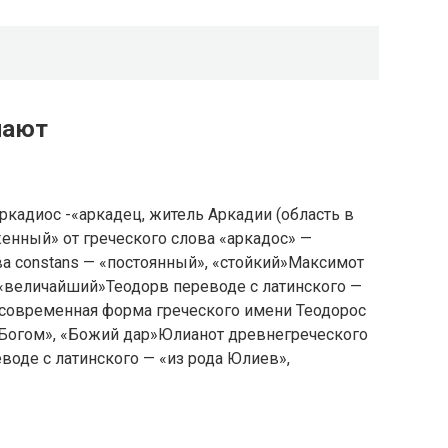
чают
кадиос -«аркадец, житель Аркадии (область в
женный» от греческого слова «аркадос» —
ва constans — «постоянный», «стойкий»Максимот
«величайший»Теодорв переводе с латинского —
современная форма греческого имени Теодорос
 Богом», «Божий дар»Юлианот древнегреческого
воде с латинского — «из рода Юлиев»,