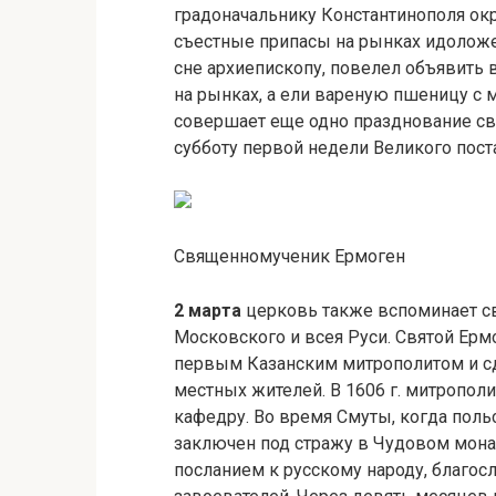
градоначальнику Константинополя ок
съестные припасы на рынках идоложе
сне архиепископу, повелел объявить 
на рынках, а ели вареную пшеницу с 
совершает еще одно празднование св
субботу первой недели Великого поста
Священномученик Ермоген
2 марта
церковь также вспоминает с
Московского и всея Руси. Святой Ермо
первым Казанским митрополитом и сд
местных жителей. В 1606 г. митропол
кафедру. Во время Смуты, когда поль
заключен под стражу в Чудовом монас
посланием к русскому народу, благос