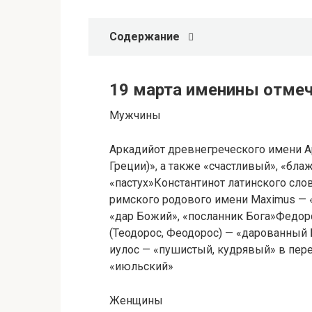
Содержание
19 марта именины отме
Мужчины
Аркадийот древнегреческого имени Ар
Греции)», а также «счастливый», «бла
«пастух»Константинот латинского сло
римского родового имени Maximus — 
«дар Божий», «посланник Бога»Федор
(Теодорос, Феодорос) — «дарованный
иулос — «пушистый, кудрявый» в пере
«июльский»
Женщины