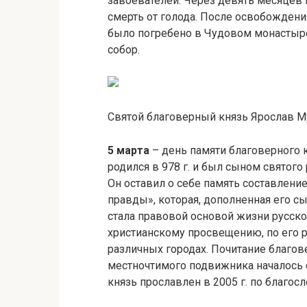
завоевателей. Через девять месяцев 
смерть от голода. После освобождени
было погребено в Чудовом монастыре,
собор.
Святой благоверный князь Ярослав 
5 марта
– день памяти благоверного 
родился в 978 г. и был сыном святог
Он оставил о себе память составлени
правды», которая, дополненная его 
стала правовой основой жизни русско
христианскому просвещению, по его 
различных городах. Почитание благов
местночтимого подвижника началось с
князь прославлен в 2005 г. по благос