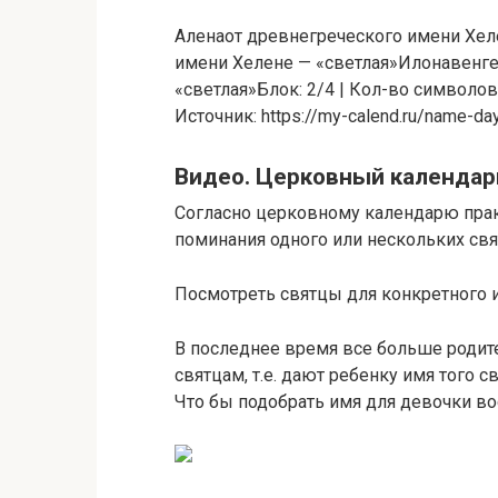
Аленаот древнегреческого имени Хел
имени Хелене — «светлая»Илонавенге
«светлая»Блок: 2/4 | Кол-во символов
Источник: https://my-calend.ru/name-d
Видео. Церковный календар
Согласно церковному календарю прак
поминания одного или нескольких свя
Посмотреть святцы для конкретного 
В последнее время все больше родит
святцам, т.е. дают ребенку имя того с
Что бы подобрать имя для девочки в