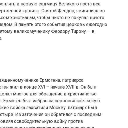
роплять в первую седмицу Великого поста все
ртвенной кровью. Святой Феодор, явившись во
всем христианам, чтобы никто не покупал ничего
медом. В память этого события церковь ежегодно
ятому великомученику Феодору Тирону — в
.
вященномученика Ермогена, патриарха
ген жил в конце XVI – начале XVII в. Он был
елал многое для обращение в христианство
ит Ермоген был избран на первосвятительскую
ские войска захватили Москву, патриарх был
тыре. Из заточения он обратился с последним
ловляя освободительную войну против