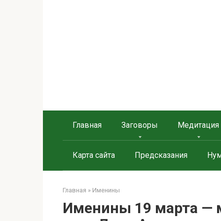
Перейти
к
контенту
Берегиня - ОБЕРЕГИ и
сайт о защите дома, рода и сердца
Главная
Заговоры
Медитация
Карта сайта
Предсказания
Нум
Главная
»
Именины
Именины 19 марта — 