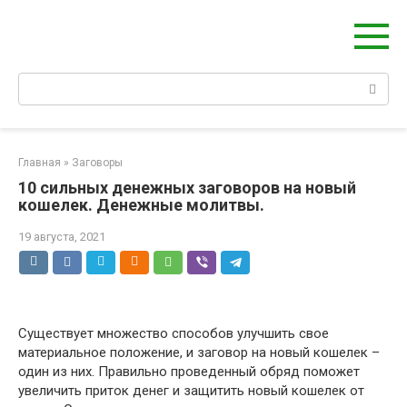
Перейти
Берегиня - ОБЕРЕГИ и ЗАЩИТА
к
сайт о защите дома, рода и сердца
контенту
Поиск:
Главная
»
Заговоры
10 сильных денежных заговоров на новый
кошелек. Денежные молитвы.
19 августа, 2021
Существует множество способов улучшить свое
материальное положение, и заговор на новый кошелек –
один из них. Правильно проведенный обряд поможет
увеличить приток денег и защитить новый кошелек от