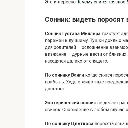
Это интересно:
К чему снится грязное
Сонник: видеть поросят 
Сонник Густава Миллера
трактует зд
перемен к лучшему. Тушки дохлых ма
для родителей — осложнение взаимо
визжание — дурные вести от близких
находятся далеко от спящего.
По
соннику Ванги
когда снятся порос
прибыль. Худые животные предрекаю
достатка.
Эзотерический сонник
не делает раз
свинок. Сновидение в любом случае 
По
соннику Цветкова
поросята означ