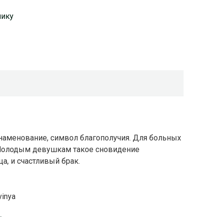
нику
наменование, символ благополучия. Для больных
 Молодым девушкам такое сновидение
а, и счастливый брак.
vinya