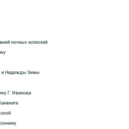
ваний ночных иллюзий
ику
я и Надежды Зимы
ку Г. Иванова
Кананита
вской
соннику