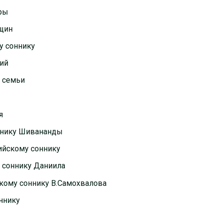
тры
нщин
у соннику
ний
й семьи
я
ннику Шивананды
ийскому соннику
 соннику Даниила
скому соннику В.Самохвалова
ннику