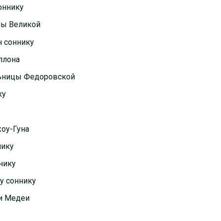
оннику
ны Великой
н соннику
ллона
льницы Федоровской
ку
жоу-Гуна
нику
нику
у соннику
ьи Медеи