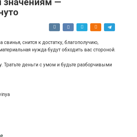
 значениям —
нуто
 свинья, снится к достатку, благополучию,
материальная нужда будут обходить вас стороной.
. Тратьте деньги с умом и будьте разборчивыми
vinya
не