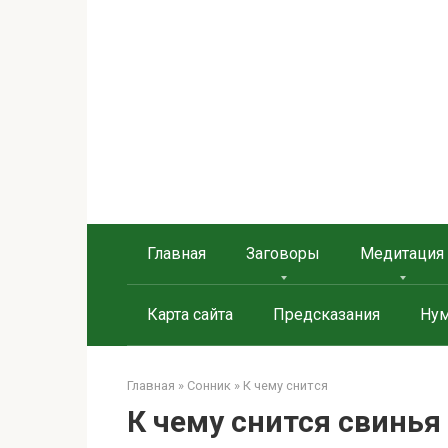
Берегиня - ОБЕРЕГИ и
сайт о защите дома, рода и сердца
Главная
Заговоры
Медитация
Карта сайта
Предсказания
Нум
Главная
»
Сонник
»
К чему снится
К чему снится свинья