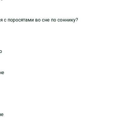
ья с поросятами во сне по соннику?
о
не
не