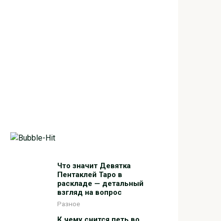
Что значит Девятка
Пентаклей Таро в
раскладе — детальный
взгляд на вопрос
Разное
К чему снится петь во