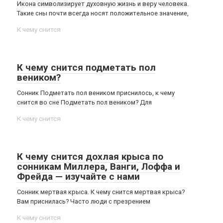
Икона символизирует духовную жизнь и веру человека.
Такие сны почти всегда носят положительное значение,
К чему снится
К чему снится подметать пол
веником?
Сонник Подметать пол веником приснилось, к чему
снится во сне Подметать пол веником? Для
К чему снится
К чему снится дохлая крыса по
сонникам Миллера, Ванги, Лоффа и
Фрейда — изучайте с нами
Сонник мертвая крыса. К чему снится мертвая крыса?
Вам приснилась? Часто люди с презрением
К чему снится