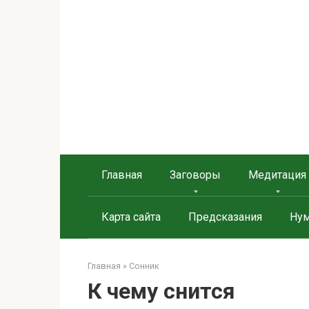
Берегиня - ОБЕРЕГИ и
сайт о защите дома, рода и сердца
Главная
Заговоры
Медитация
Карта сайта
Предсказания
Нум
Главная
»
Сонник
К чему снится