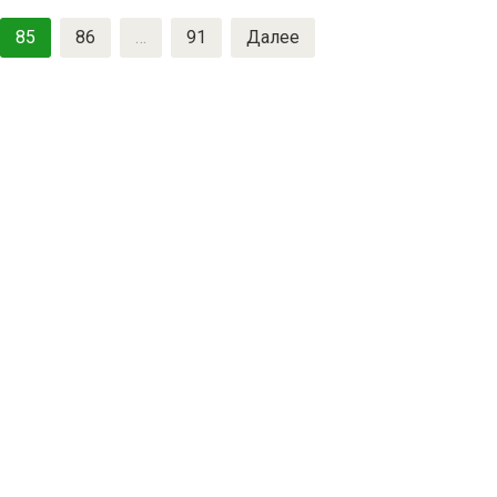
85
86
…
91
Далее