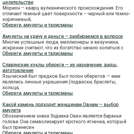
целительстве
Морион – кварц вулканического происхождения. Его
отличает темный цвет поверхности – черный или темно-
коричневый,
Обереги, амулеты и талисманы
Амулеты на удачу и деньги — разбираемся в вопросе
Многие успешные люди, миллионеры и везунчики,
искренне считают, что их богатство начало копиться с
Обереги, амулеты и талисманы
Славянские куклы обереги — их назначение, виды,
изготовление
Языческий быт предков был полон оберегов — ими
являлись личные украшения (подвески, браслеты,
кольца,
Обереги, амулеты и талисманы
Какой камень подходит женщинам Овнам — выбор
амулета
Обозначением знака Зодиака Овен является баранья
голова. Она символизирует кроткого ягненка, который
был принесен
Обереги, амулеты и талисманы