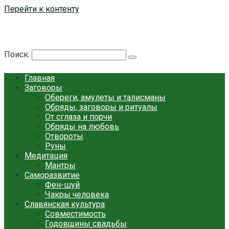
Перейти к контенту
Берегиня - ОБЕРЕГИ и ЗАЩИТА
сайт о защите дома, рода и сердца
Поиск:
Главная
Заговоры
Обереги, амулеты и талисманы
Обряды, заговоры и ритуалы
От сглаза и порчи
Обряды на любовь
Отвороты
Руны
Медитация
Мантры
Саморазвитие
Фен-шуй
Чакры человека
Славянская культура
Совместимость
Годовщины свадьбы