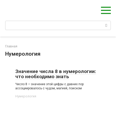
Берегиня - ОБЕРЕГИ и ЗАЩИТА
сайт о защите дома, рода и сердца
Главная
Нумерология
Значение числа 8 в нумерологии:
что необходимо знать
Число 8 — значение этой цифры с давних пор
ассоциировалось с чудом, магией, поиском
Нумерология