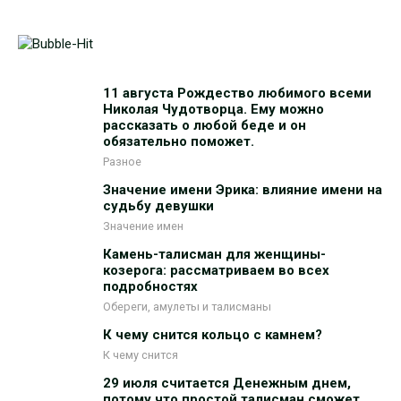
11 августа Рождество любимого всеми
Николая Чудотворца. Ему можно
рассказать о любой беде и он
обязательно поможет.
Разное
Значение имени Эрика: влияние имени на
судьбу девушки
Значение имен
Камень-талисман для женщины-
козерога: рассматриваем во всех
подробностях
Обереги, амулеты и талисманы
К чему снится кольцо с камнем?
К чему снится
29 июля считается Денежным днем,
потому что простой талисман сможет