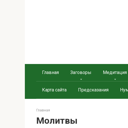
Перейти
к
контенту
Берегиня - ОБЕРЕГИ и
сайт о защите дома, рода и сердца
Главная
Заговоры
Медитация
Карта сайта
Предсказания
Нум
Главная
Молитвы