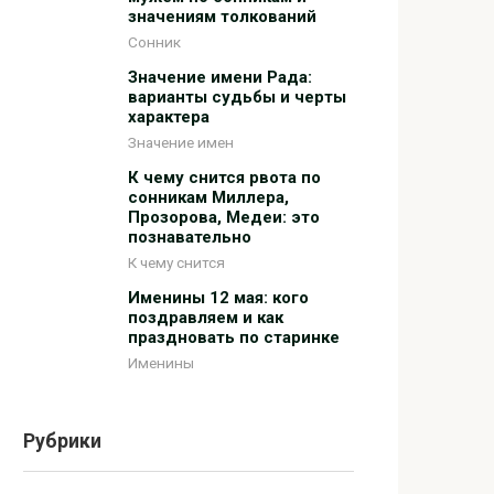
значениям толкований
Сонник
Значение имени Рада:
варианты судьбы и черты
характера
Значение имен
К чему снится рвота по
сонникам Миллера,
Прозорова, Медеи: это
познавательно
К чему снится
Именины 12 мая: кого
поздравляем и как
праздновать по старинке
Именины
Рубрики