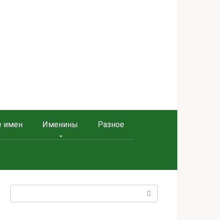
е имен
Именины
Разное
Поиск: