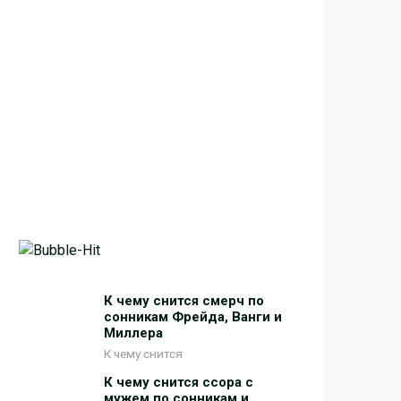
К чему снится смерч по
сонникам Фрейда, Ванги и
Миллера
К чему снится
К чему снится ссора с
мужем по сонникам и