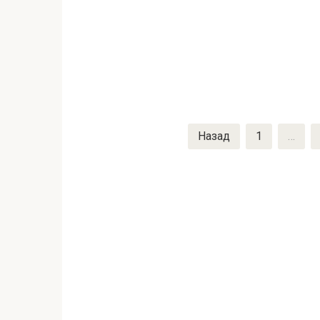
Пагинация
Назад
1
…
записей