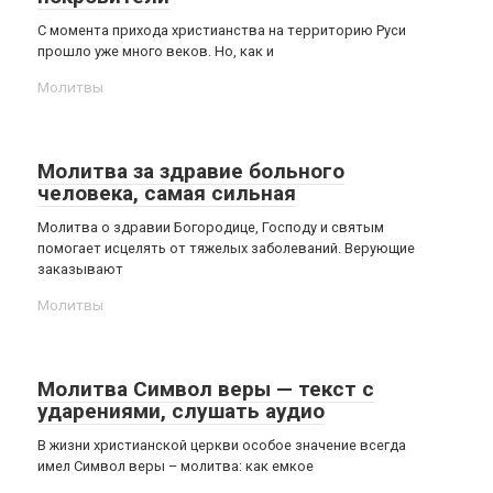
С момента прихода христианства на территорию Руси
прошло уже много веков. Но, как и
Молитвы
Молитва за здравие больного
человека, самая сильная
Молитва о здравии Богородице, Господу и святым
помогает исцелять от тяжелых заболеваний. Верующие
заказывают
Молитвы
Молитва Символ веры — текст с
ударениями, слушать аудио
В жизни христианской церкви особое значение всегда
имел Символ веры – молитва: как емкое