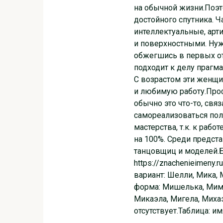
на обычной жизни.Поэ
достойного спутника. Ч
интеллектуальные, арт
и поверхностными. Ну
обжегшись в первых от
подходит к делу прагм
С возрастом эти женщи
и любимую работу.Про
обычно это что-то, свя
самореализоваться пол
мастерства, т.к. к раб
на 100%. Среди предста
танцовщиц и моделей.Б
https://znachenieimen
вариант: Шелли, Мика,
форма: Мишелька, Мим
Микаэла, Мигела, Миха
отсутствует.Таблица: 