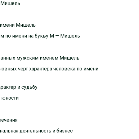
и Мишель
о имени Мишель
ям по имени на букву М — Мишель
азванных мужским именем Мишель
сновных черт характера человека по имени
рактер и судьбу
и юности
влечения
нальная деятельность и бизнес