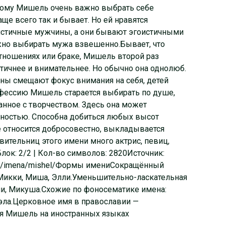
тому Мишель очень важно выбрать себе
аще всего так и бывает. Но ей нравятся
истичные мужчины, а они бывают эгоистичными
жно выбирать мужа взвешенно.Бывает, что
ношениях или браке, Мишель второй раз
атичнее и внимательнее. Но обычно она однолюб.
ны смещают фокус внимания на себя, детей
фессию Мишель старается выбирать по душе,
занное с творчеством. Здесь она может
ностью. Способна добиться любых высот
оте относится добросовестно, выкладывается
вительниц этого имени много актрис, певиц,
лок: 2/2 | Кол-во символов: 2820Источник:
y.ru/imena/mishel/Формы имениСокращённый
 Микки, Миша, Элли.Уменьшительно-ласкательная
и, Микуша.Схожие по фоносематике имена:
эла.Церковное имя в православии —
имя Мишель на иностранных языках