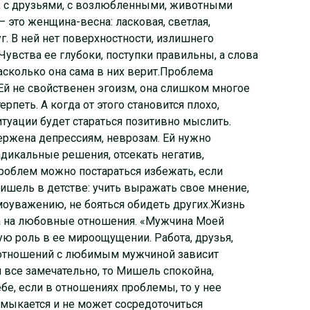
и, с друзьями, с возлюбленными, животными
 это женщина-весна: ласковая, светлая,
. В ней нет поверхностности, излишнего
увства ее глубоки, поступки правильны, а слова
асколько она сама в них верит.Проблема
й не свойственен эгоизм, она слишком многое
терпеть. А когда от этого становится плохо,
итуации будет стараться позитивно мыслить.
ржена депрессиям, неврозам. Ей нужно
адикальные решения, отсекать негатив,
 проблем можно постараться избежать, если
ишель в детстве: учить выражать свое мнение,
моуважению, не бояться обидеть других.Жизнь
а на любовные отношения. «Мужчина Моей
ю роль в ее мироощущении. Работа, друзья,
т отношений с любимым мужчиной зависит
 все замечательно, то Мишель спокойна,
ебе, если в отношениях проблемы, то у нее
замыкается и не может сосредоточиться