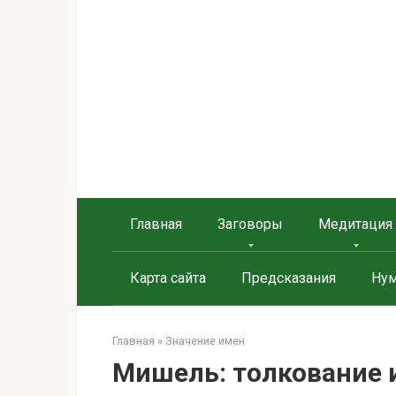
Перейти
к
контенту
Берегиня - ОБЕРЕГИ и
сайт о защите дома, рода и сердца
Главная
Заговоры
Медитация
Карта сайта
Предсказания
Нум
Главная
»
Значение имен
Мишель: толкование 