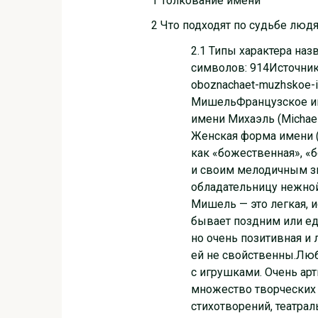
1 Толкование имени
2 Что подходят по судьбе люд
2.1 Типы характера на
символов: 914Источник: 
oboznachaet-muzhskoe-i
МишельФранцузское им
имени Михаэль (Michael
Женская форма имени (
как «божественная», «б
и своим мелодичным зв
обладательницу нежной
Мишель — это легкая, 
бывает поздним или е
но очень позитивная и 
ей не свойственны.Люби
с игрушками. Очень арт
множество творческих 
стихотворений, театрал