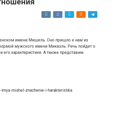
отношения
женском имени Мишель. Оно пришло к нам из
формой мужского имени Микаэль. Речь пойдет о
 его характеристике. А также представим
-imya-mishel-znachenie-i-harakteristika