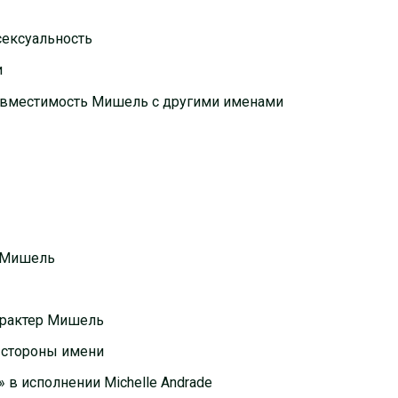
сексуальность
и
 совместимость Мишель с другими именами
 Мишель
арактер Мишель
 стороны имени
a» в исполнении Michelle Andrade