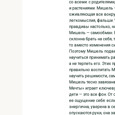
со всеми: с родителям
и растениями. Мишель —
оживляющая все вокруг
легкомыслия, фальши. Ч
правдивы настолько, н
Мишель — самообман. Е
склонна брать на себя, 
то вместо изменения с
Поэтому Мишель подве
научиться принимать р
а не терпеть его. Этих
правильно воспитать М
научить решимости, са
Мишель тесно завязан
Мечты» играет ключеву
дети — это все фон. О
ее ощущение себя: если
энергична, уверена в с
опускаются руки, она 