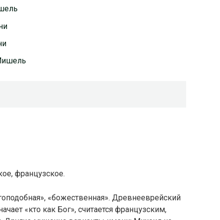
ишель
ни
ни
 Мишель
ое, французское.
оподобная», «божественная». Древнееврейский
чает «кто как Бог», считается французским,