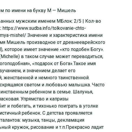
ям по имени на букву М — Мишель
званных мужским именем МБлок: 2/5 | Кол-во
https://www.sudba.info/tolkovanie-chto-
mya-mishel/ Значение и характеристика имени
я Мишель производное от древнееврейского
), которое имеет значение «кто подобен Богу».
Michelle) в таком случае может переводиться,
огоподобная», «подарок от Бога».Такое имя
учанием, и значением делает его
, женственной и немного таинственной.
искрящаяся светом и любовью малышка. Часто
динственным ребенком в семье. Шалунья,
ласковая. Упрямство и капризы
т и побегать, и тихонько поиграть в уголке
истичный ребенок. С детства проявляется
талантов: музыка, танцы, декламация
ьный кружок, рисование и т.п.Прекрасно ладит