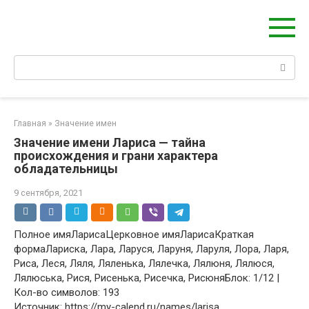
Перейти
Берегиня - ОБЕРЕГИ и ЗАЩИТА
к
сайт о защите дома, рода и сердца
контенту
Поиск:
Главная
»
Значение имен
Значение имени Лариса — тайна
происхождения и грани характера
обладательницы
9 сентября, 2021
Полное имяЛарисаЦерковное имяЛарисаКраткая
формаЛариска, Лара, Ларуся, Ларуня, Ларуля, Лора, Ларя,
Риса, Леся, Ляля, Ляленька, Лялечка, Лялюня, Лялюся,
Лялюська, Рися, Рисенька, Рисечка, РисюняБлок: 1/12 |
Кол-во символов: 193
Источник: https://my-calend.ru/names/larisa