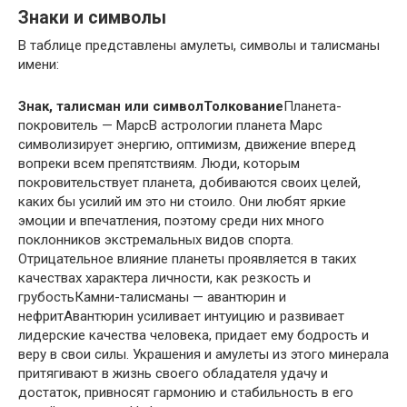
Знаки и символы
В таблице представлены амулеты, символы и талисманы
имени:
Знак, талисман или символ
Толкование
Планета-
покровитель — МарсВ астрологии планета Марс
символизирует энергию, оптимизм, движение вперед
вопреки всем препятствиям. Люди, которым
покровительствует планета, добиваются своих целей,
каких бы усилий им это ни стоило. Они любят яркие
эмоции и впечатления, поэтому среди них много
поклонников экстремальных видов спорта.
Отрицательное влияние планеты проявляется в таких
качествах характера личности, как резкость и
грубостьКамни-талисманы — авантюрин и
нефритАвантюрин усиливает интуицию и развивает
лидерские качества человека, придает ему бодрость и
веру в свои силы. Украшения и амулеты из этого минерала
притягивают в жизнь своего обладателя удачу и
достаток, привносят гармонию и стабильность в его