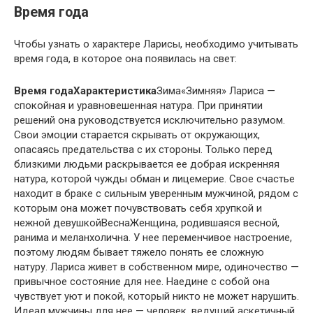
Время года
Чтобы узнать о характере Ларисы, необходимо учитывать
время года, в которое она появилась на свет:
Время года
Характеристика
Зима«Зимняя» Лариса —
спокойная и уравновешенная натура. При принятии
решений она руководствуется исключительно разумом.
Свои эмоции старается скрывать от окружающих,
опасаясь предательства с их стороны. Только перед
близкими людьми раскрывается ее добрая искренняя
натура, которой чужды обман и лицемерие. Свое счастье
находит в браке с сильным уверенным мужчиной, рядом с
которым она может почувствовать себя хрупкой и
нежной девушкойВеснаЖенщина, родившаяся весной,
ранима и меланхолична. У нее переменчивое настроение,
поэтому людям бывает тяжело понять ее сложную
натуру. Лариса живет в собственном мире, одиночество —
привычное состояние для нее. Наедине с собой она
чувствует уют и покой, который никто не может нарушить.
Идеал мужчины для нее — человек, ведущий аскетичный