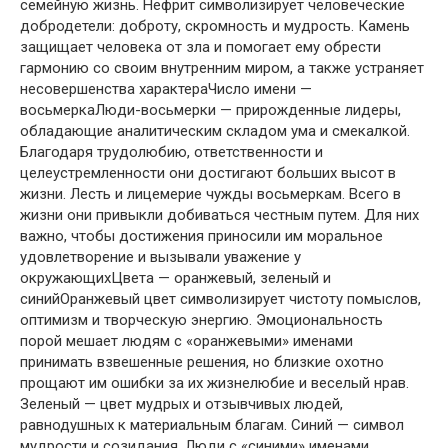
семейную жизнь. Нефрит символизирует человеческие
добродетели: доброту, скромность и мудрость. Камень
защищает человека от зла и помогает ему обрести
гармонию со своим внутренним миром, а также устраняет
несовершенства характераЧисло имени —
восьмеркаЛюди-восьмерки — прирожденные лидеры,
обладающие аналитическим складом ума и смекалкой.
Благодаря трудолюбию, ответственности и
целеустремленности они достигают больших высот в
жизни. Лесть и лицемерие чужды восьмеркам. Всего в
жизни они привыкли добиваться честным путем. Для них
важно, чтобы достижения приносили им моральное
удовлетворение и вызывали уважение у
окружающихЦвета — оранжевый, зеленый и
синийОранжевый цвет символизирует чистоту помыслов,
оптимизм и творческую энергию. Эмоциональность
порой мешает людям с «оранжевыми» именами
принимать взвешенные решения, но близкие охотно
прощают им ошибки за их жизнелюбие и веселый нрав.
Зеленый — цвет мудрых и отзывчивых людей,
равнодушных к материальным благам. Синий — символ
мудрости и созидания. Люди с «синими» именами