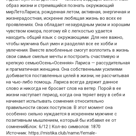
образ жизни и стремящийся познать окружающий
мирЛетоЛариса, рожденная летом, активная, энергичная и
жизнерадостная, искренне любящая жизнь во всех ее
проявлениях. Она обладает незаурядным умом и хорошим
чувством юмора, поэтому ей с легкостью удается
находить общий язык с окружающими. Для нее важно,
чтобы мужчина был умен и разделял все ее хобби и
увлечения. Вместе влюбленные смогут воплотить в жизнь
свои самые смелые мечты и построить счастливую и
крепкую семьюОсень«Осенняя» Лариса — рассудительная
и прагматичная женщина. Она собственными усилиями
добивается поставленных целей в жизни, не рассчитывая
на чью-либо помощь. Лариса всегда держит данное
слово и никогда не бросает слов на ветер. Порой в ее
жизни наступает период, когда она теряет веру в себя и
начинает испытывать сомнения относительно
правильности своих поступков. В этот момент она
особенно сильно нуждается в искреннем мужчине с
позитивным мышлением, который бы избавил ее от
сомненийБлок: 6/12 | Кол-во символов: 1870
Источник: https://mistika.club/name/female-