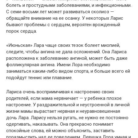
болеть и простудными заболеваниями, и инфекционными.
С семи-восьми лет может развиваться сколиоз —
обращайте внимание на ее осанку. У некоторых Ларис
бывают проблемы с сердцем, вероятен врожденный
порок сердца.
«Июньская» Лара чаще своих тезок болеет миопией,
следите, чтобы ангина не дала осложнений. Она Лариса
расположена к заболеванию ангиной, может быть даже
фолликулярная ангина. Имени Лора необходимо
заниматься каким-либо видом спорта, и больше всего ей
подойдут теннис или плавание.
Лариса очень восприимчивая к настроению своих
родителей, если мама нервничает — у ребенка плохое
настроение. У раздражительной и неустроенной в личной
жизни мамы вырастает нервная и неуравновешенная
дочь Лара. Ларису нельзя ругать, не нужно ее постоянно
одергивать, наказывать. Она прекрасно понимает
спокойные слова, ей можно объяснить, заставить
поразмыслить над ее поведением. Девушка Лора умная и