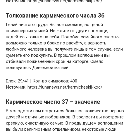
Источник: https://lunanews.net/karmicheskij-kod/
Толкование кармического числа 36
Гений чистого труда. Вы всё сможете, но ценой
неимоверных усилий. Не ждите от других помощи,
надейтесь только на себя. Подобие семейного счастья
возможно только в браке по расчёту, а верность
любимого человека вы получите лишь в том случае, если
сумеете его подкупить. В прошлом воплощении вы
отбывали пожизненный срок на каторге. Смело
пользуйтесь Денежной магией.
Блок: 29/41 | Кол-во символов: 400
Источник: https://lunanews.net/karmicheskij-kod/
Кармическое число 37 – значение
В молодости вам встретится большое количество верных
друзей и отличных любовников. В зрелости вы построите
крепкую, счастливую семью. В предыдущем воплощении
вы были религиозным отшельником, некоторые люди