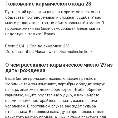
Толкование кармического кода 28
Бунтарский нрав, отрицание авторитетов и законов
общества, противоречивая и сложная судьба. У вас
много редких талантов, но сбит моральный компас. В
прошлой жизни вы были самоубийцей. Белая магия
недоступна, только Чёрная.
Блок: 21/41 | Кол-во символов: 256
Источник: https://lunanews.net/karmicheskij-kod/
О чём расскажет кармическое число 29 из
даты рождения
Ваше бытие пронизано ложью: близкие предают,
любимые тайком изменяют, партнёры обводят вокруг
пальца, знакомые дезинформируют. Чтобы обрести
гармонию, ищите родственную душу, а как найдёте –
всеми силами постарайтесь связать жизнь с этим
человеком. В противном случае вас ждёт судьба
отшельника. В прошлом ваша душа проявилась в теле
нечистого на руку продавца. Оккультные практики для