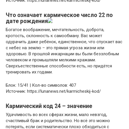
Источник: https://lunanews.net/karmicheskij-kod/
Что означает кармическое число 22 по
дате рождения
Богатое воображение, мечтательность, доброта,
кротость, склонность к самообману. Вас может
одурачить даже ребёнок, единственное, что спускает вас
с небес на землю – это прямая угроза жизни или
здоровью. В прошлой инкарнации вы были беззлобным
человеком и промышляли мелкими кражами.
Сверхъестественные способности есть, но придётся
тренировать их годами.
Блок: 15/41 | Кол-во символов: 407
Источник: https://lunanews.net/karmicheskij-kod/
Кармический код 24 – значение
Удачливость во всех сферах жизни, мало невзгод,
счастливый брак и родительство. Но всё это можно
потерять, если систематически плохо обходиться с