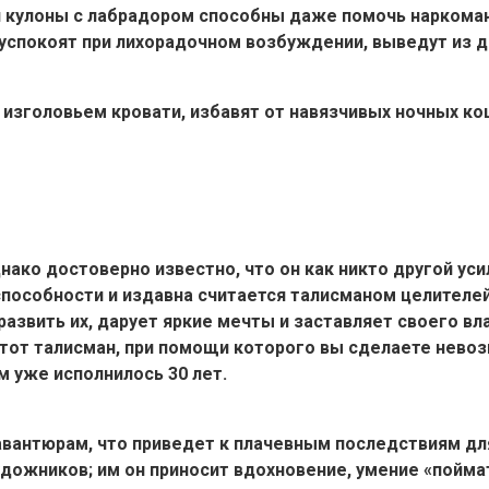
и кулоны с лабрадором способны даже помочь наркоман
, успокоят при лихорадочном возбуждении, выведут из 
 изголовьем кровати, избавят от навязчивых ночных к
нако достоверно известно, что он как никто другой у
пособности и издавна считается талисманом целителей
азвить их, дарует яркие мечты и заставляет своего в
 тот талисман, при помощи которого вы сделаете нев
 уже исполнилось 30 лет.
вантюрам, что приведет к плачевным последствиям дл
дожников; им он приносит вдохновение, умение «поймать