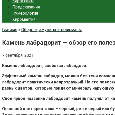
Карта сайта
Предсказания
Нумерология
Хиромантия
Главная
»
Обереги, амулеты и талисманы
Камень лабрадорит — обзор его поле
7 сентября, 2021
Камень лабрадорит, свойства лабрадора.
Эффектный камень лабрадор, можно без тени сомнени
лабрадорит практически непрозрачный. На его повер
разных цветов, которые придают минералу чарующую 
Свое яркое название лабрадорит камень получил от к
Основной цвет кристалла – черный, реже серый или бу
Здесь возникает множество красивых эффектов, что