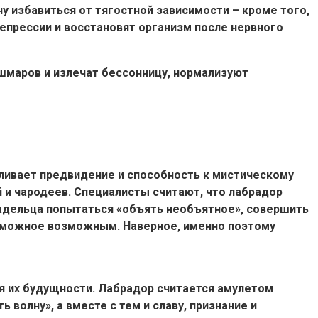
у избавиться от тягостной зависимости – кроме того,
депрессии и восстановят организм после нервного
ошмаров и излечат бессонницу, нормализуют
силивает предвидение и способность к мистическому
 и чародеев. Специалисты считают, что лабрадор
ладельца попытаться «объять необъятное», совершить
озможное возможным. Наверное, именно поэтому
я их будущности. Лабрадор считается амулетом
 волну», а вместе с тем и славу, признание и