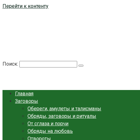
Перейти к контенту
Берегиня - ОБЕРЕГИ и ЗАЩИТА
сайт о защите дома, рода и сердца
Поиск:
Главная
Заговоры
Обереги, амулеты и талисманы
Обряды, заговоры и ритуалы
От сглаза и порчи
Обряды на любовь
Отвороты