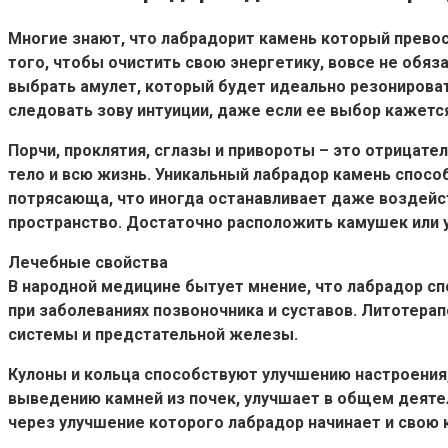
Многие знают, что лабрадорит камень который превосх
того, чтобы очистить свою энергетику, вовсе не обя
выбрать амулет, который будет идеально резонироват
следовать зову интуиции, даже если ее выбор кажетс
Порчи, проклятия, сглазы и привороты – это отрицат
тело и всю жизнь. Уникальный лабрадор камень способ
потрясающа, что иногда останавливает даже воздейс
пространство. Достаточно расположить камушек или у
Лечебные свойства
В народной медицине бытует мнение, что лабрадор с
при заболеваниях позвоночника и суставов. Литотера
системы и предстательной железы.
Кулоны и кольца способствуют улучшению настроения,
выведению камней из почек, улучшает в общем деятел
через улучшение которого лабрадор начинает и свою 