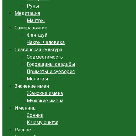
Руны
Медитация
Мантры
Саморазвитие
Фен-шуй
Чакры человека
Славянская культура
Совместимость
Годовщины свадьбы
Приметы и суеверия
Молитвы
Значение имен
Женские имена
Мужские имена
Именины
Сонник
К чему снится
Разное