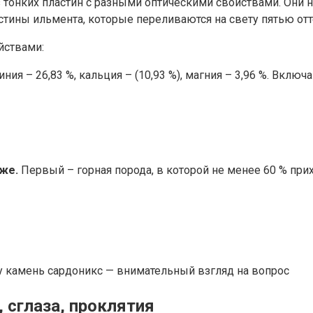
из тонких пластин с разными оптическими свойствами. Они
ины ильмента, которые переливаются на свету пятью отт
йствами:
ния – 26,83 %, кальция – (10,93 %), магния – 3,96 %. Вклю
 же.
Первый – горная порода, в которой не менее 60 % при
 камень сардоникс — внимательный взгляд на вопрос
 сглаза, проклятия