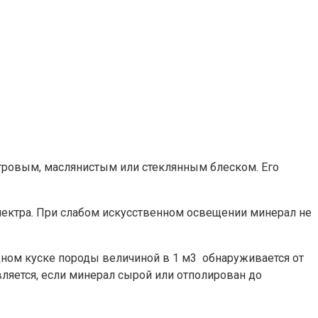
утровым, маслянистым или стеклянным блеском. Его
пектра. При слабом искусственном освещении минерал не
дном куске породы величиной в 1 м3 обнаруживается от
вляется, если минерал сырой или отполирован до