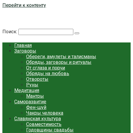
Перейти к контенту
Берегиня - ОБЕРЕГИ и ЗАЩИТА
сайт о защите дома, рода и сердца
Поиск:
Главная
Заговоры
Обереги, амулеты и талисманы
Обряды, заговоры и ритуалы
От сглаза и порчи
Обряды на любовь
Отвороты
Руны
Медитация
Мантры
Саморазвитие
Фен-шуй
Чакры человека
Славянская культура
Совместимость
Годовщины свадьбы