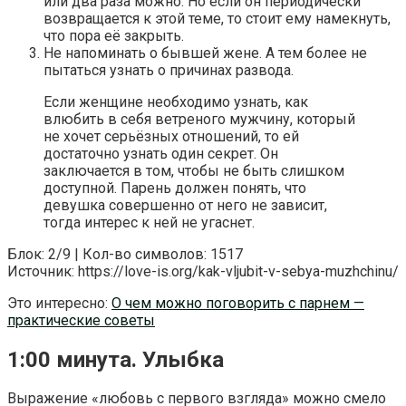
или два раза можно. Но если он периодически
возвращается к этой теме, то стоит ему намекнуть,
что пора её закрыть.
Не напоминать о бывшей жене. А тем более не
пытаться узнать о причинах развода.
Если женщине необходимо узнать, как
влюбить в себя ветреного мужчину, который
не хочет серьёзных отношений, то ей
достаточно узнать один секрет. Он
заключается в том, чтобы не быть слишком
доступной. Парень должен понять, что
девушка совершенно от него не зависит,
тогда интерес к ней не угаснет.
Блок: 2/9 | Кол-во символов: 1517
Источник: https://love-is.org/kak-vljubit-v-sebya-muzhchinu/
Это интересно:
О чем можно поговорить с парнем —
практические советы
1:00 минута. Улыбка
Выражение «любовь с первого взгляда» можно смело