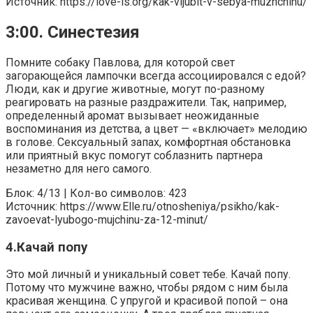
Источник: https://love-is.org/kak-vljubit-v-sebya-muzhchinu/
3:00. Синестезия
Помните собаку Павлова, для которой свет
загорающейся лампочки всегда ассоциировался с едой?
Люди, как и другие животные, могут по-разному
реагировать на разные раздражители. Так, например,
определенный аромат вызывает неожиданные
воспоминания из детства, а цвет — «включает» мелодию
в голове. Сексуальный запах, комфортная обстановка
или приятный вкус помогут соблазнить партнера
незаметно для него самого.
Блок: 4/13 | Кол-во символов: 423
Источник: https://www.Elle.ru/otnosheniya/psikho/kak-
zavoevat-lyubogo-mujchinu-za-12-minut/
4.Качай попу
Это мой личный и уникальный совет тебе. Качай попу.
Потому что мужчине важно, чтобы рядом с ним была
красивая женщина. С упругой и красивой попой – она