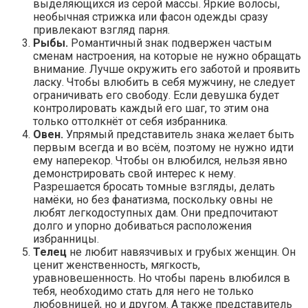
выделяющихся из серой массы. Яркие волосы,
необычная стрижка или фасон одежды сразу
привлекают взгляд парня.
Рыбы.
Романтичный знак подвержен частым
сменам настроения, на которые не нужно обращать
внимание. Лучше окружить его заботой и проявить
ласку. Чтобы влюбить в себя мужчину, не следует
ограничивать его свободу. Если девушка будет
контролировать каждый его шаг, то этим она
только оттолкнёт от себя избранника.
Овен.
Упрямый представитель знака желает быть
первым всегда и во всём, поэтому не нужно идти
ему наперекор. Чтобы он влюбился, нельзя явно
демонстрировать свой интерес к нему.
Разрешается бросать томные взгляды, делать
намёки, но без фанатизма, поскольку овны не
любят легкодоступных дам. Они предпочитают
долго и упорно добиваться расположения
избранницы.
Телец
не любит навязчивых и грубых женщин. Он
ценит женственность, мягкость,
уравновешенность. Но чтобы парень влюбился в
тебя, необходимо стать для него не только
любовницей, но и другом. А также представитель