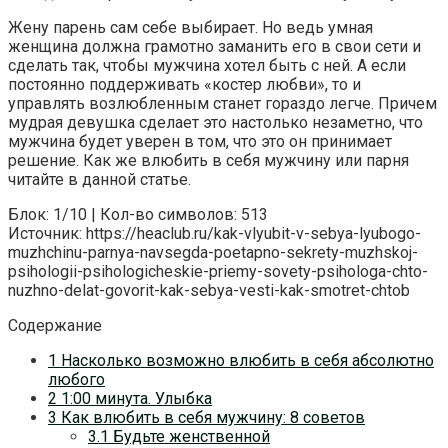
Жену парень сам себе выбирает. Но ведь умная
женщина должна грамотно заманить его в свои сети и
сделать так, чтобы мужчина хотел быть с ней. А если
постоянно поддерживать «костер любви», то и
управлять возлюбленным станет гораздо легче. Причем
мудрая девушка сделает это настолько незаметно, что
мужчина будет уверен в том, что это он принимает
решение. Как же влюбить в себя мужчину или парня
читайте в данной статье.
Блок: 1/10 | Кол-во символов: 513
Источник: https://heaclub.ru/kak-vlyubit-v-sebya-lyubogo-
muzhchinu-parnya-navsegda-poetapno-sekrety-muzhskoj-
psihologii-psihologicheskie-priemy-sovety-psihologa-chto-
nuzhno-delat-govorit-kak-sebya-vesti-kak-smotret-chtob
Содержание
1 Насколько возможно влюбить в себя абсолютно
любого
2 1:00 минута. Улыбка
3 Как влюбить в себя мужчину: 8 советов
3.1 Будьте женственной