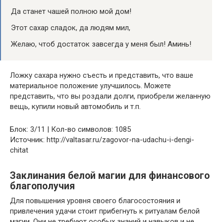
Да станет чашей полною мой дом!
Этот сахар сладок, да людям мил,
Желаю, чтоб достаток завсегда у меня был! Аминь!
Ложку сахара нужно съесть и представить, что ваше
материальное положение улучшилось. Можете
представить, что вы роздали долги, приобрели желанную
вещь, купили новый автомобиль и т.п.
Блок: 3/11 | Кол-во символов: 1085
Источник: http://valtasar.ru/zagovor-na-udachu-i-dengi-
chitat
Заклинания белой магии для финансового
благополучия
Для повышения уровня своего благосостояния и
привлечения удачи стоит прибегнуть к ритуалам белой
магии. Они не требуют особых знаний и навыков и не