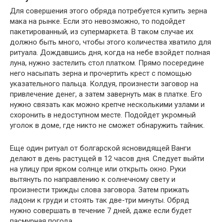
Для совершения этого обряда потребуется купить зерна
мака на рынке. Если это невозможно, то подойдет
пакетированный, из супермаркета. В таком случае их
должно быть много, чтобы этого количества хватило для
ритуала. Дождавшись дня, когда на небе взойдет полная
луна, нужно застелить стол платком. Прямо посередине
него насыпать зерна и прочертить крест с помощью
указательного пальца. Колдуя, произнести заговор на
привлечение денег, а затем завернуть мак в платке. Его
нужно связать как можно крепче несколькими узлами и
схоронить в недоступном месте. Подойдет укромный
уголок в доме, где никто не сможет обнаружить тайник.
Еще один ритуал от болгарской ясновидящей Ванги
делают в день растущей в 12 часов дня. Следует выйти
на улицу при ярком солнце или открыть окно. Руки
вытянуть по направлению к солнечному свету и
произнести трижды слова заговора. Затем прижать
ладони к груди и стоять так две-три минуты. Обряд
нужно совершать в течение 7 дней, даже если будет
пасмурная погода.