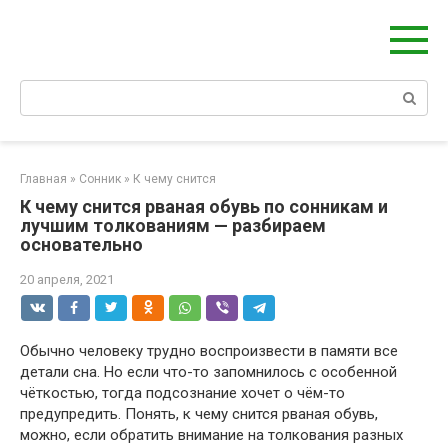
Берегиня - ОБЕРЕГИ и ЗАЩИТА
сайт о защите дома, рода и сердца
Главная
»
Сонник
»
К чему снится
К чему снится рваная обувь по сонникам и
лучшим толкованиям — разбираем
основательно
20 апреля, 2021
Обычно человеку трудно воспроизвести в памяти все
детали сна. Но если что-то запомнилось с особенной
чёткостью, тогда подсознание хочет о чём-то
предупредить. Понять, к чему снится рваная обувь,
можно, если обратить внимание на толкования разных