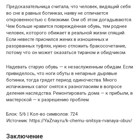
Предсказательница считала, что человек, видящий себя
во сне в равных ботинках, наяву не отличается
откровенностью с близкими. Они об этом догадываются.
Чем больше нравится повреждённая обувь, тем роднее
человек, которого обижает в реальной жизни спящий.
Если невесте приснился жених в изношенных и
разорванных туфлях, нужно отложить бракосочетание,
потому что он может оказаться тираном и обидчиком.
Надевать старую обувь — к незаслуженным обидам. Если
привиделось, что ноги обуты в непарные дырявые
ботинки, тогда грядет период одиночества. Много
испачканных сапог снятся к разногласиям в вопросе
деления наследства. Ремонтировать дома — к прибыли, в
мастерской — к разрешению проблем.
Блок: 5/6 | Кол-во символов: 724
Источник: https://YaZnay.ru/k-chemu-snitsya-rvanaya-obuv/
Заключение