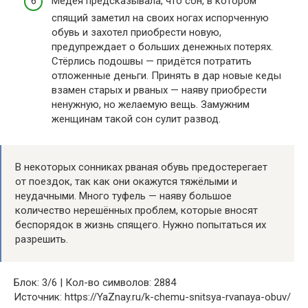
Медея предсказывала, что сон, в котором
спящий заметил на своих ногах испорченную
обувь и захотел приобрести новую,
предупреждает о больших денежных потерях.
Стёрлись подошвы — придётся потратить
отложенные деньги. Принять в дар новые кеды
взамен старых и рваных — наяву приобрести
ненужную, но желаемую вещь. Замужним
женщинам такой сон сулит развод.
В некоторых сонниках рваная обувь предостерегает
от поездок, так как они окажутся тяжёлыми и
неудачными. Много туфель — наяву большое
количество нерешённых проблем, которые вносят
беспорядок в жизнь спящего. Нужно попытаться их
разрешить.
Блок: 3/6 | Кол-во символов: 2884
Источник: https://YaZnay.ru/k-chemu-snitsya-rvanaya-obuv/