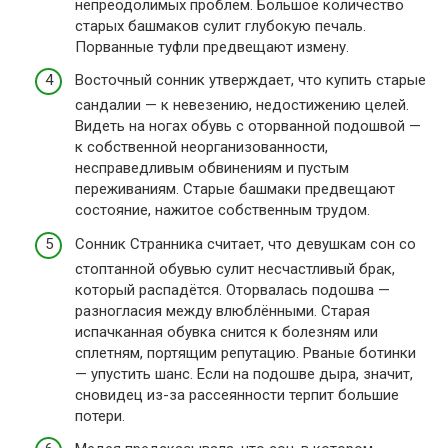
непреодолимых проблем. Большое количество
старых башмаков сулит глубокую печаль.
Порванные туфли предвещают измену.
Восточный сонник утверждает, что купить старые
сандалии — к невезению, недостижению целей.
Видеть на ногах обувь с оторванной подошвой —
к собственной неорганизованности,
несправедливым обвинениям и пустым
переживаниям. Старые башмаки предвещают
состояние, нажитое собственным трудом.
Сонник Странника считает, что девушкам сон со
стоптанной обувью сулит несчастливый брак,
который распадётся. Оторвалась подошва —
разногласия между влюблёнными. Старая
испачканная обувка снится к болезням или
сплетням, портящим репутацию. Рваные ботинки
— упустить шанс. Если на подошве дыра, значит,
сновидец из-за рассеянности терпит большие
потери.