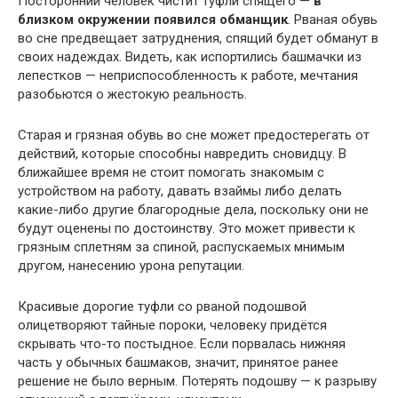
Посторонний человек чистит туфли спящего —
в
близком окружении появился обманщик
. Рваная обувь
во сне предвещает затруднения, спящий будет обманут в
своих надеждах. Видеть, как испортились башмачки из
лепестков — неприспособленность к работе, мечтания
разобьются о жестокую реальность.
Старая и грязная обувь во сне может предостерегать от
действий, которые способны навредить сновидцу. В
ближайшее время не стоит помогать знакомым с
устройством на работу, давать взаймы либо делать
какие-либо другие благородные дела, поскольку они не
будут оценены по достоинству. Это может привести к
грязным сплетням за спиной, распускаемых мнимым
другом, нанесению урона репутации.
Красивые дорогие туфли со рваной подошвой
олицетворяют тайные пороки, человеку придётся
скрывать что-то постыдное. Если порвалась нижняя
часть у обычных башмаков, значит, принятое ранее
решение не было верным. Потерять подошву — к разрыву