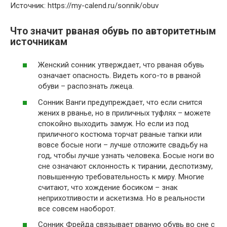
Источник: https://my-calend.ru/sonnik/obuv
Что значит рваная обувь по авторитетным
источникам
Женский сонник утверждает, что рваная обувь
означает опасность. Видеть кого-то в рваной
обуви – распознать лжеца.
Сонник Ванги предупреждает, что если снится
жених в рванье, но в приличных туфлях – можете
спокойно выходить замуж. Но если из под
приличного костюма торчат рваные тапки или
вовсе босые ноги – лучше отложите свадьбу на
год, чтобы лучше узнать человека. Босые ноги во
сне означают склонность к тирании, деспотизму,
повышенную требовательность к миру. Многие
считают, что хождение босиком – знак
неприхотливости и аскетизма. Но в реальности
все совсем наоборот.
Сонник Фрейда связывает рваную обувь во сне с