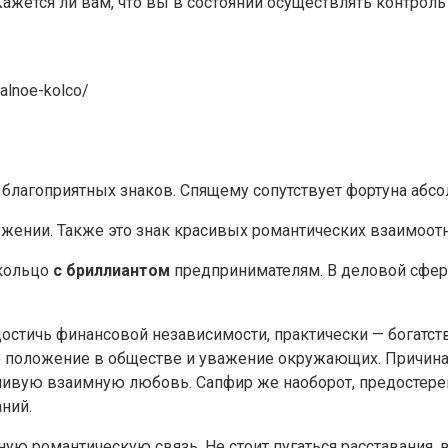
Кажется ли вам, что вы в состоянии осуществлять контроль
alnoe-kolco/
 благоприятных знаков. Спящему сопутствует фортуна абсо
жении. Также это знак красивых романтических взаимоот
 кольцо
с бриллиантом
предпринимателям. В деловой сфер
 достичь финансовой независимости, практически — богатств
 положение в обществе и уважение окружающих. Причина э
ливую взаимную любовь. Сапфир же наоборот, предостере
ний.
ую романтическую связь. Не стоит пугаться расставания, 