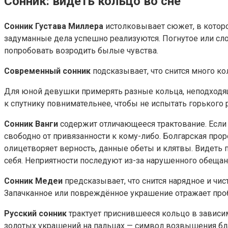
Сонник: видеть кольцо во сне
Сонник Густава Миллера
истолковывает сюжет, в которо
задуманные дела успешно реализуются. Погнутое или сл
попробовать возродить былые чувства.
Современный сонник
подсказывает, что снится много к
Для юной девушки примерять разные кольца, неподходящи
к спутнику повнимательнее, чтобы не испытать горького 
Сонник Ванги
содержит отличающееся трактование. Если с
свободно от привязанности к кому-либо. Болгарская про
олицетворяет верность, данные обеты и клятвы. Видеть 
себя. Неприятности последуют из-за нарушенного обещан
Сонник Медеи
предсказывает, что снится нарядное и чис
Запачканное или повреждённое украшение отражает про
Русский сонник
трактует приснившееся кольцо в зависи
золотых украшений на пальцах — символ возвышения бла