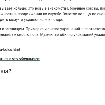
вывает кольца. Это новые знакомства, брачные союзы, по
ности в продвижении по службе. Золотое кольцо во сне п
рить кому-то украшение — к потере.
 влагалищем. Примерка и снятие украшений — соответстве
ельницам своего пола. Мужчинам обилие украшений указыв
a-kolco.html
ться и что обозначают
сны?