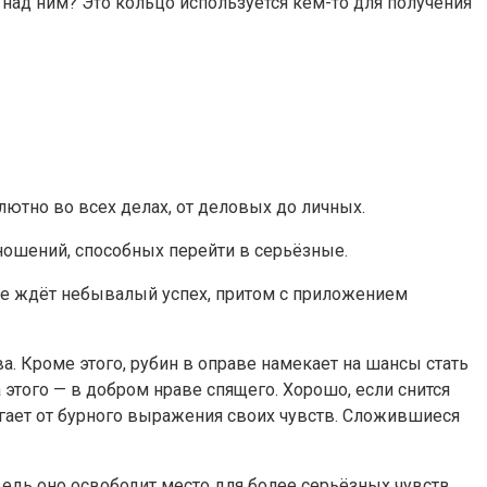
 над ним? Это кольцо используется кем-то для получения
лютно во всех делах, от деловых до личных.
ношений, способных перейти в серьёзные.
е ждёт небывалый успех, притом с приложением
а. Кроме этого, рубин в оправе намекает на шансы стать
того — в добром нраве спящего. Хорошо, если снится
гает от бурного выражения своих чувств. Сложившиеся
ведь оно освободит место для более серьёзных чувств.