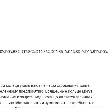
%D0%B0%D0%BB%D1%8C%D1%86%D0%B5+%D1%83+%D1%81
орой кольца указывают на наше стремление взять
ределенному предприятию. Волшебные кольца могут
ошение к защите, ведь кольцо является границей,
 на вас обстоятельств и чувствовать потребность в