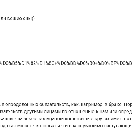
ыли вещие сны))
%D0%B4%D0%B5%D1%82%D1%8C+%D0%BD%D0%B0+%D0%BF
бя определенных обязательств, как, например, в браке. П
 обязательств другими лицами по отношению к нам или оп
ванные на земле кольца или «пшеничные круги» имеют отн
 рода вы можете волноваться из-за неумолимо наступающих