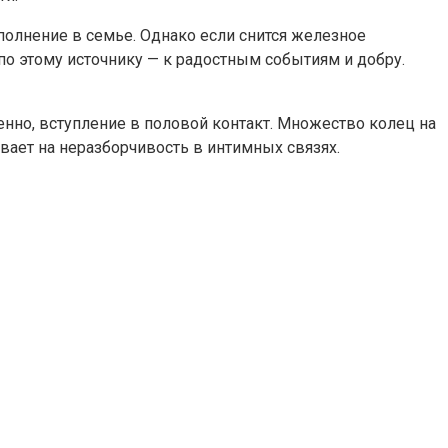
полнение в семье. Однако если снится железное
о этому источнику — к радостным событиям и добру.
нно, вступление в половой контакт. Множество колец на
ает на неразборчивость в интимных связях.