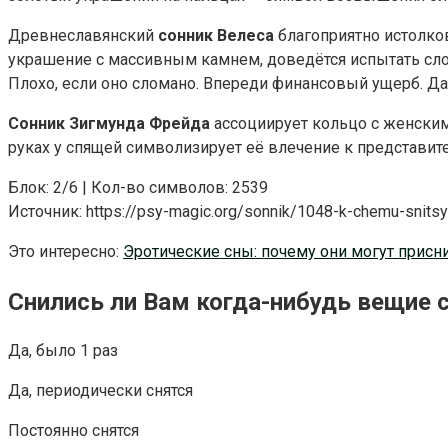
Древнеславянский
сонник Велеса
благоприятно истолко
украшение с массивным камнем, доведётся испытать слож
Плохо, если оно сломано. Впереди финансовый ущерб. Да
Сонник Зигмунда Фрейда
ассоциирует кольцо с женским
руках у спящей символизирует её влечение к представит
Блок: 2/6 | Кол-во символов: 2539
Источник: https://psy-magic.org/sonnik/1048-k-chemu-snitsy
Это интересно:
Эротические сны: почему они могут присни
Снились ли Вам когда-нибудь вещие 
Да, было 1 раз
Да, периодически снятся
Постоянно снятся