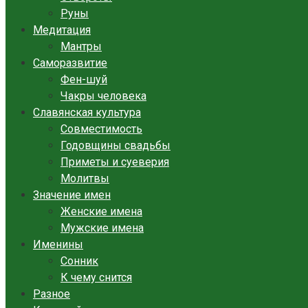
Руны
Медитация
Мантры
Саморазвитие
Фен-шуй
Чакры человека
Славянская культура
Совместимость
Годовщины свадьбы
Приметы и суеверия
Молитвы
Значение имен
Женские имена
Мужские имена
Именины
Сонник
К чему снится
Разное