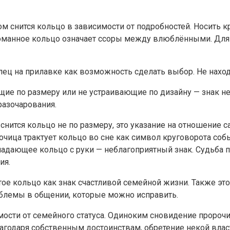
м снится кольцо в зависимости от подробностей. Носить 
оманное кольцо означает ссоры между влюблёнными. Для с
олец на прилавке как возможность сделать выбор. Не нахо
е по размеру или не устраивающие по дизайну — знак не 
разочарования.
нится кольцо не по размеру, это указание на отношение с
рочица трактует кольцо во сне как символ круговорота со
падающее кольцо с руки — неблагоприятный знак. Судьба п
ия.
тое кольцо как знак счастливой семейной жизни. Также эт
блемы в общении, которые можно исправить.
мости от семейного статуса. Одиноким сновидение проро
годаря собственным достоинствам, обретение некой влас