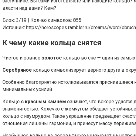
заступнике. Вы сами изготовляете или находите кольцо? 
власти над вами? Кем?
Блок: 3/19 | Кол-во символов: 855
Источник: https://horoscopes.rambler.ru/dreams/word/obruch
К чему какие кольца снятся
Чистое и ровное
золотое
кольцо во сне — один из самых
Серебряное
кольцо символизирует верного друга в окру
Особенно благоприятно истолковывается приснившееся
минимальных усилий.
Кольцо
с красным камнем
означает, что вскоре удастся
знаменитостью. Колечко с жемчугом обещает устойчивое
кольцо с изумрудом. Такое украшение предвещает счаст
отношения лишены гармонии, и принесут массу пережива
Необычное кольцо из дерева также указывает на непрочн