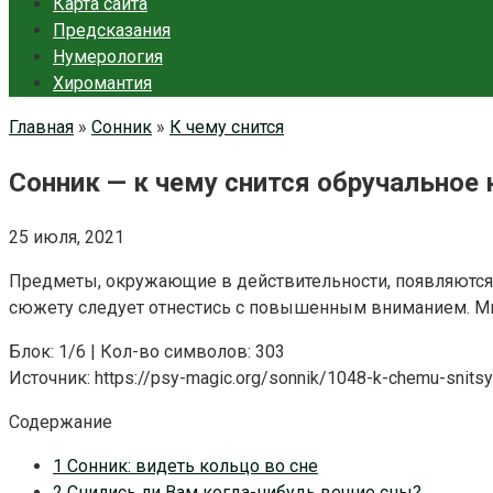
Карта сайта
Предсказания
Нумерология
Хиромантия
Главная
»
Сонник
»
К чему снится
Сонник — к чему снится обручальное 
25 июля, 2021
Предметы, окружающие в действительности, появляются и
сюжету следует отнестись с повышенным вниманием. Мн
Блок: 1/6 | Кол-во символов: 303
Источник: https://psy-magic.org/sonnik/1048-k-chemu-snitsy
Содержание
1 Сонник: видеть кольцо во сне
2 Снились ли Вам когда-нибудь вещие сны?