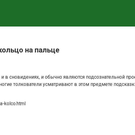
кольцо на пальце
 в сновидениях, и обычно являются подсознательной проек
огие толкователи усматривают в этом предмете подсказк
a-kolco.html