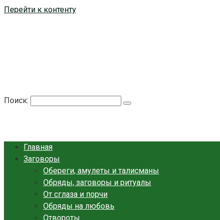
Перейти к контенту
Берегиня - ОБЕРЕГИ и ЗАЩИТА
сайт о защите дома, рода и сердца
Поиск:
Главная
Заговоры
Обереги, амулеты и талисманы
Обряды, заговоры и ритуалы
От сглаза и порчи
Обряды на любовь
Отвороты