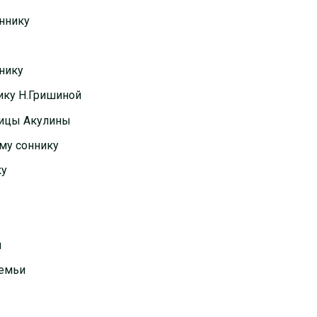
оннику
нику
ику Н.Гришиной
ницы Акулины
му соннику
ку
й
семьи