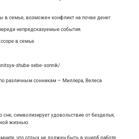
ы в семье, возможен конфликт на почве денег.
впереди непредсказуемые события.
ссоре в семье.
snitsya-shuba-sebe-sonnik/
а по различным сонникам — Миллера, Велеса
 сне, символизирует удовольствие от безделья,
ной жизнью.
ните, что отдых не должен быть в ущерб работе