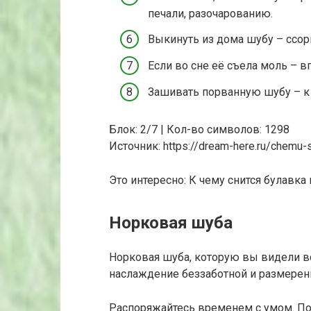
печали, разочарованию.
Выкинуть из дома шубу – ссор
Если во сне её съела моль – 
Зашивать порванную шубу – к 
Блок: 2/7 | Кол-во символов: 1298
Источник: https://dream-here.ru/chemu-
Это интересно: К чему снится булавк
Норковая шуба
Норковая шуба, которую вы видели во
наслаждение беззаботной и размерен
Распоряжайтесь временем с умом. Пом