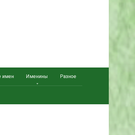
е имен
Именины
Разное