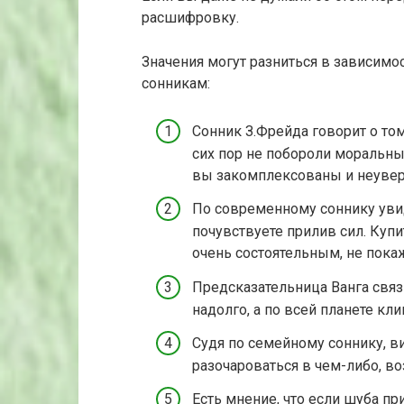
расшифровку.
Значения могут разниться в зависимо
сонникам:
Сонник З.Фрейда говорит о том
сих пор не побороли моральны
вы закомплексованы и неувер
По современному соннику уви
почувствуете прилив сил. Куп
очень состоятельным, не пока
Предсказательница Ванга связ
надолго, а по всей планете кли
Судя по семейному соннику, в
разочароваться в чем-либо, в
Есть мнение, что если шуба при