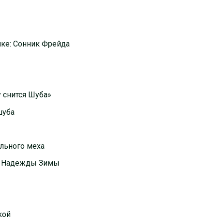
ике: Сонник Фрейда
у снится Шуба»
шуба
ального меха
 и Надежды Зимы
кой