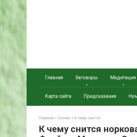
Берегиня - ОБЕРЕГИ и
сайт о защите дома, рода и сердца
Главная
Заговоры
Медитация
Карта сайта
Предсказания
Нум
Главная
»
Сонник
»
К чему снится
К чему снится норков