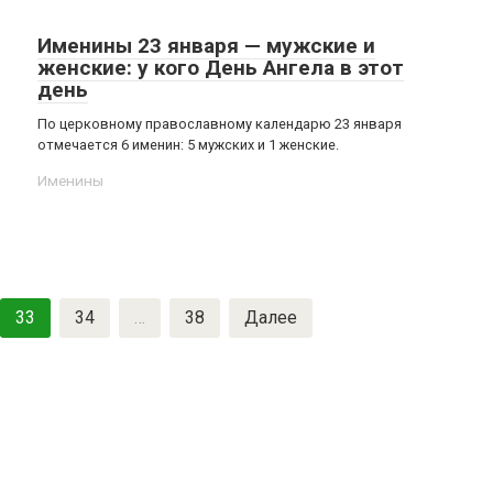
Именины 23 января — мужские и
женские: у кого День Ангела в этот
день
По церковному православному календарю 23 января
отмечается 6 именин: 5 мужских и 1 женские.
Именины
33
34
…
38
Далее