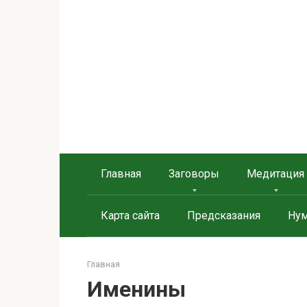
Берегиня - ОБЕРЕГИ и
сайт о защите дома, рода и сердца
Главная
Заговоры
Медитация
Карта сайта
Предсказания
Нум
Главная
Именины