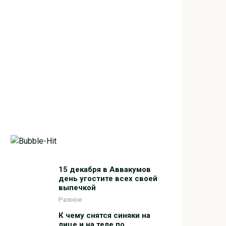
15 декабря в Аввакумов
день угостите всех своей
выпечкой
Разное
К чему снятся синяки на
лице и на теле по