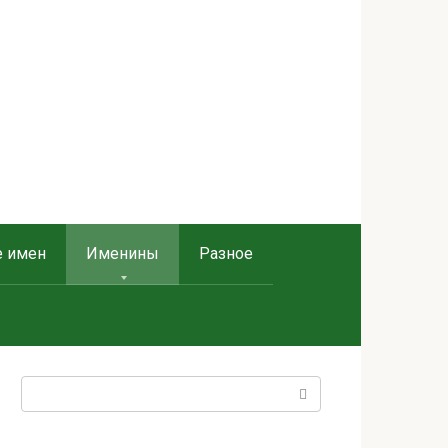
е имен
Именины
Разное
Поиск: