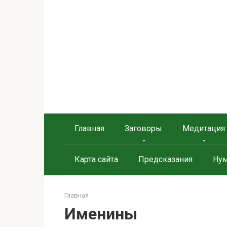
Перейти
к
контенту
Берегиня - ОБЕРЕГИ и
сайт о защите дома, рода и сердца
Главная
Заговоры
Медитация
Карта сайта
Предсказания
Нум
Главная
Именины