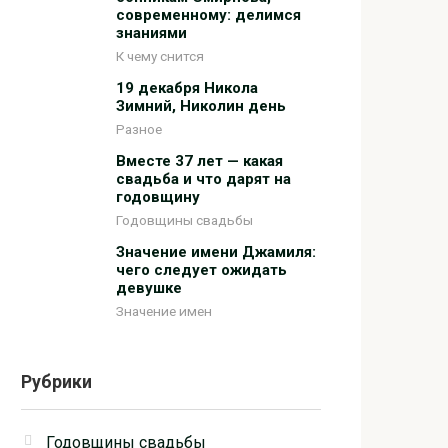
современному: делимся
знаниями
К чему снится
19 декабря Никола
Зимний, Николин день
Разное
Вместе 37 лет — какая
свадьба и что дарят на
годовщину
Годовщины свадьбы
Значение имени Джамиля:
чего следует ожидать
девушке
Значение имен
Рубрики
Годовщины свадьбы