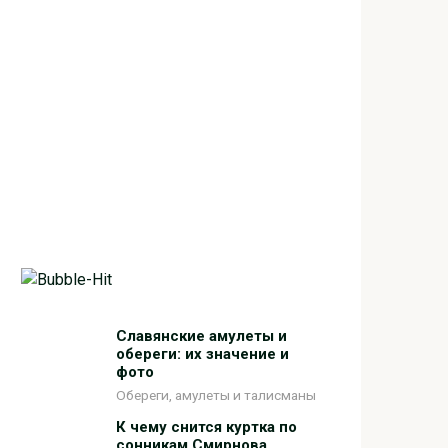
Славянские амулеты и
обереги: их значение и
фото
Обереги, амулеты и талисманы
К чему снится куртка по
сонникам Смирнова,