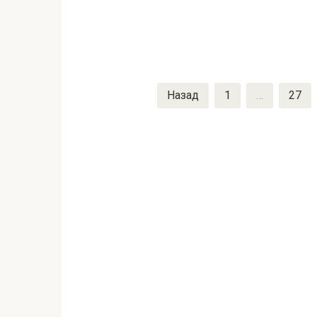
Пагинация
Назад
1
…
27
записей