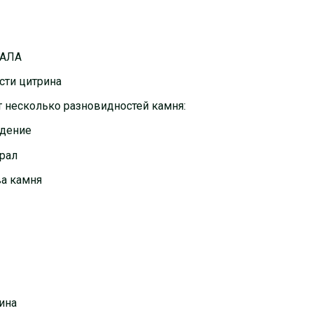
РАЛА
сти цитрина
т несколько разновидностей камня:
ждение
рал
ва камня
ина