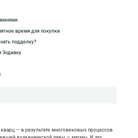
камнями
иятное время для покупки
знать подделку?
и Зодиаку
я
й кварц — в результате многовековых процессов
девшей вулканической лавы — магмы. И это