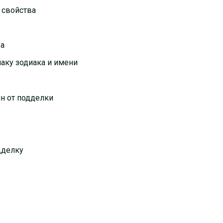
 свойства
ва
наку зодиака и имени
ин от подделки
дделку