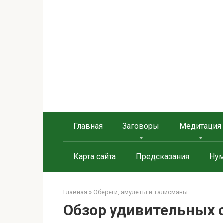
Берегиня - ОБЕРЕГИ и
сайт о защите дома, рода и сердца
Главная
Заговоры
Медитация
Карта сайта
Предсказания
Нум
Главная
»
Обереги, амулеты и талисманы
Обзор удивительных 