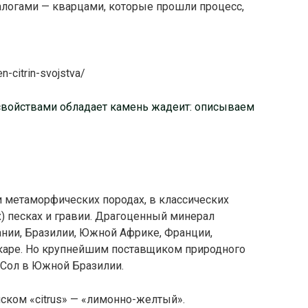
алогами — кварцами, которые прошли процесс,
n-citrin-svojstva/
войствами обладает камень жадеит: описываем
и метаморфических породах, в классических
) песках и гравии. Драгоценный минерал
ании, Бразилии, Южной Африке, Франции,
скаре. Но крупнейшим поставщиком природного
-Сол в Южной Бразилии.
нском «citrus» — «лимонно-желтый».