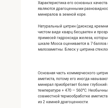
Характеристика его основных качеств 
являются драгоценными разновидност
минералов в земной коре.
Натуральный цитрин (диоксид кремния
чистом виде кварц бесцветен и прозра
примесей гидроксида железа, которые
шкале Мооса оценивается в 7 баллов (
малозаметны. Блеск у цитрина стекло
Основная часть коммерческого цитри
аметиста, потому его иногда назыв
минерал приобретает более глубокий
температуре + 470 — 560°С. Необычн
совместной термообработке аметиста 
из 2 камней драгоценности.