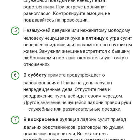
служебной поездки или нанесут визит
родственники. При встрече возникнут
разногласия. Контролируйте эмоции, не
поддавайтесь на провокации.
Незамужней девушке или неженатому молодому
человеку чешущаяся рука
в пятницу
с утра сулит
вечернее свидание или знакомство со спутником
жизни. Замужняя женщина встретится с бывшим
любовником и поставит окончательную точку в
отношениях.
В субботу
примета предупреждает о
разочарованиях. Планы на день нарушат
непредвиденные дела. Отпустите гнев и
раздражение, пусть всё идёт своим чередом.
Другое значение чешущейся ладони правой руки
— служебные или развлекательные поездки.
В воскресенье
зудящая ладонь сулит приезд
дальних родственников, разговоры по душам,
появление покровителя. Вы окажетесь