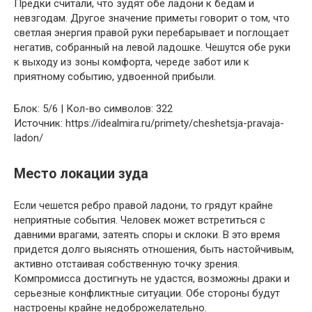
Предки считали, что зудят обе ладони к бедам и
невзгодам. Другое значение приметы говорит о том, что
светлая энергия правой руки перебарывает и поглощает
негатив, собранный на левой ладошке. Чешутся обе руки
к выходу из зоны комфорта, череде забот или к
приятному событию, удвоенной прибыли.
Блок: 5/6 | Кол-во символов: 322
Источник: https://idealmira.ru/primety/cheshetsja-pravaja-
ladon/
Место локации зуда
Если чешется ребро правой ладони, то грядут крайне
неприятные события. Человек может встретиться с
давними врагами, затеять споры и склоки. В это время
придется долго выяснять отношения, быть настойчивым,
активно отстаивая собственную точку зрения.
Компромисса достигнуть не удастся, возможны драки и
серьезные конфликтные ситуации. Обе стороны будут
настроены крайне недоброжелательно.