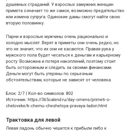
душевных страданий. У взрослых замужних женщин
примета означает то же самое, возможно предательство
или измена супруга. Одинокие дамы смогут найти свою
вторую половинку.
Парни и взрослые мужчины очень рационально и
холодно мыслят. Верят в приметы они очень редко, но
это не значит, что их они не касаются. Правая рука у
мужского пола будет чесаться к деньгам и карьерному
росту. Возможна и потеря накоплений, поэтому стоит
быть осторожным и следить за своими финансами.
Деньги могут быть утеряны по серьезным
обстоятельствам, которые не зависят от человека.
Блок: 2/7 | Кол-во символов: 802
Источник: https://365calend.ru/day-omens/primeti-o-
cheloveke/k-chemu-cheshetsya-pravaya-ladon.html
Трактовка для левой
Левая ладонь обычно чешется к прибыли либо к