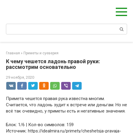
Перейти
Берегиня - ОБЕРЕГИ и ЗАЩИТА
к
сайт о защите дома, рода и сердца
контенту
Поиск:
Главная
»
Приметы и суеверия
К чему чешется ладонь правой руки:
рассмотрим основательно
29 ноября, 2020
Примета чешется правая рука известна многим.
Считается, что ладонь зудит к встрече или деньгам. Но не
всё так очевидно, у приметы есть и негативные значения.
Блок: 1/6 | Кол-во символов: 159
Источник: https://idealmira.ru/primety/cheshetsja-pravaja-