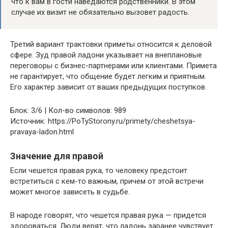
что к вам в гости наведаются родственники. В этом
случае их визит не обязательно вызовет радость.
Третий вариант трактовки приметы относится к деловой
сфере. Зуд правой ладони указывает на внеплановые
переговоры с бизнес-партнерами или клиентами. Примета
не гарантирует, что общение будет легким и приятным.
Его характер зависит от ваших предыдущих поступков.
Блок: 3/6 | Кол-во символов: 989
Источник: https://PoTyStorony.ru/primety/cheshetsya-
pravaya-ladon.html
Значение для правой
Если чешется правая рука, то человеку предстоит
встретиться с кем-то важным, причем от этой встречи
может многое зависеть в судьбе.
В народе говорят, что чешется правая рука — придется
здороваться. Люди верят, что ладонь заранее чувствует