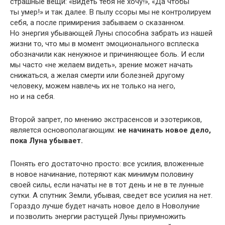
страшные вещи: «Видеть тебя не хочу!», «Да чтобы
ты умер!» и так далее. В пылу ссоры мы не контролируем
себя, а после примирения забываем о сказанном.
Но энергия убывающей Луны способна забрать из нашей
жизни то, что мы в момент эмоционального всплеска
обозначили как ненужное и причиняющее боль. И если
мы часто «не желаем видеть», зрение может начать
снижаться, а желая смерти или болезней другому
человеку, можем навлечь их не только на него,
но и на себя.
Второй запрет, по мнению экстрасенсов и эзотериков,
является основополагающим:
не начинать новое дело,
пока Луна убывает.
Понять его достаточно просто: все усилия, вложенные
в новое начинание, потеряют как минимум половину
своей силы, если начаты не в тот день и не в те лунные
сутки. А спутник Земли, убывая, сведет все усилия на нет.
Гораздо лучше будет начать новое дело в Новолуние
и позволить энергии растущей Луны приумножить