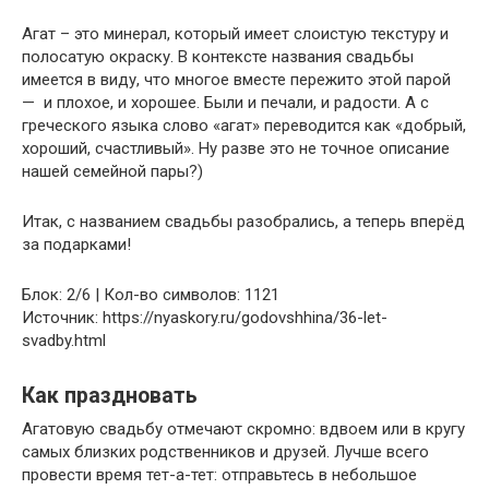
Агат – это минерал, который имеет слоистую текстуру и
полосатую окраску. В контексте названия свадьбы
имеется в виду, что многое вместе пережито этой парой
— и плохое, и хорошее. Были и печали, и радости. А с
греческого языка слово «агат» переводится как «добрый,
хороший, счастливый». Ну разве это не точное описание
нашей семейной пары?)
Итак, с названием свадьбы разобрались, а теперь вперёд
за подарками!
Блок: 2/6 | Кол-во символов: 1121
Источник: https://nyaskory.ru/godovshhina/36-let-
svadby.html
Как праздновать
Агатовую свадьбу отмечают скромно: вдвоем или в кругу
самых близких родственников и друзей. Лучше всего
провести время тет-а-тет: отправьтесь в небольшое