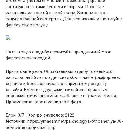
столом. С учетом символики торжества украсьте
гостиную светлыми лентами и шарами. Повесьте
занавески из тонкой легкой ткани. Застелите стол
полупрозрачной скатертью. Для сервировки используйте
фарфоровую посуду.
На агатовую свадьбу сервируйте праздничный стол
фарфоровой посудой.
Приготовьте ужин. Обязательный атрибут семейного
застолья на 36 лет со дня свадьбы – чай в фарфоровом
сервизе и большой пирог по фирменному рецепту
хозяйки. Вместе с друзьями придайтесь приятным
воспоминаниям, вспомните забавные случаи из жизни.
Просмотрите короткие видео и фото.
Блок: 3/7 | Кол-во символов: 2122
Источник: https://ymadam.net/psikhologiya/otnosheniya/36-
let-sovmestnoj-zhizni.php