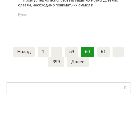
Чтобы успешно использовать защитные руны древних
славян, необходимо понимать их смысл и
Руны
Назад
1
…
59
60
61
…
399
Далее