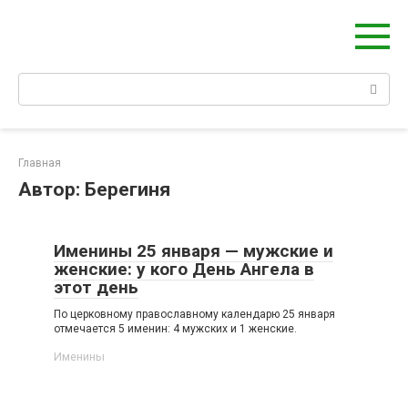
Берегиня - ОБЕРЕГИ и ЗАЩИТА
сайт о защите дома, рода и сердца
Главная
Автор:
Берегиня
Именины 25 января — мужские и
женские: у кого День Ангела в
этот день
По церковному православному календарю 25 января
отмечается 5 именин: 4 мужских и 1 женские.
Именины