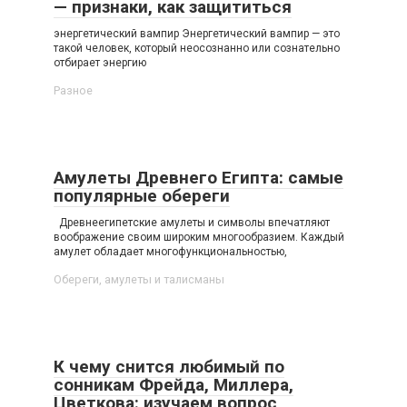
— признаки, как защититься
энергетический вампир Энергетический вампир — это
такой человек, который неосознанно или сознательно
отбирает энергию
Разное
Амулеты Древнего Египта: самые
популярные обереги
Древнеегипетские амулеты и символы впечатляют
воображение своим широким многообразием. Каждый
амулет обладает многофункциональностью,
Обереги, амулеты и талисманы
К чему снится любимый по
сонникам Фрейда, Миллера,
Цветкова: изучаем вопрос