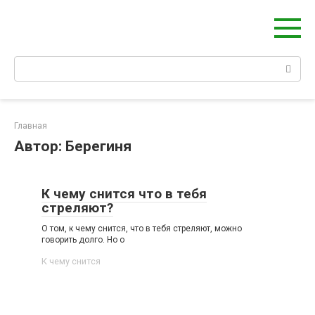
Перейти
Берегиня - ОБЕРЕГИ и ЗАЩИТА
к
сайт о защите дома, рода и сердца
контенту
Поиск:
Главная
Автор:
Берегиня
К чему снится что в тебя
стреляют?
О том, к чему снится, что в тебя стреляют, можно
говорить долго. Но о
К чему снится