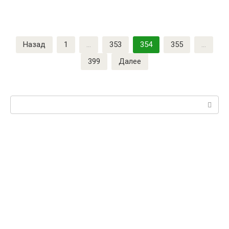
Пагинация
Назад
1
…
353
354
355
…
записей
399
Далее
Поиск: