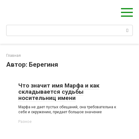
Берегиня - ОБЕРЕГИ и ЗАЩИТА
сайт о защите дома, рода и сердца
Главная
Автор:
Берегиня
Что значит имя Марфа и как
складывается судьбы
носительниц имени
Марфа не дает пустых обещаний, она требовательна к
себе и окружению, придает большое значение
Разное