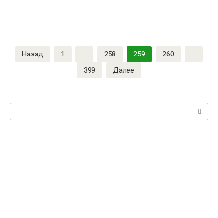
Назад
1
…
258
259
260
…
399
Далее