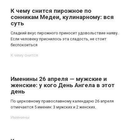
К чему снится пирожное по
сонникам Медеи, кулинарному: вся
суть
Сладкий вкус пирожного приносит удовольствие наяву.
Если человеку приснилось эта сладость, не стоит
беспокоиться
К чему снится
Именины 26 апреля — мужские и
женские: у кого День Ангела в этот
день
По церковному православному календарю 26 апреля
отмечается 5 именин: 3 мужских и 2 женских.
Именины