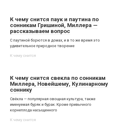
К чему снится паук и паутина по
сонникам Гришиной, Миллера —
рассказываем вопрос
С паутиной борются в домах, и в то же время это
удивительное природное творение
К чему снится
К чему снится свекла по сонникам
Миллера, Новейшему, Кулинарному
соннику
Свёкла — популярная овощная культура, также
именуемая буряк и бурак. Кроме привычного
корнеплода насыщенного
К чему снится