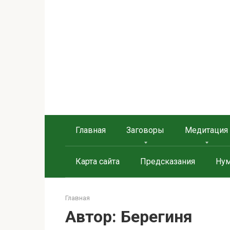
Берегиня - ОБЕРЕГИ и
сайт о защите дома, рода и сердца
Главная
Заговоры
Медитация
Карта сайта
Предсказания
Нум
Главная
Автор:
Берегиня