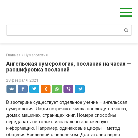
Перейти
Берегиня - ОБЕРЕГИ и ЗАЩИТА
к
сайт о защите дома, рода и сердца
контенту
Поиск:
Главная
»
Нумерология
Ангельская нумерология, послания на часах —
расшифровка посланий
28 февраля, 2021
В эзотерике существует отдельное учение – ангельская
нумерология. Люди встречают числа повсюду: на часах,
домах, машинах, страницах книг. Номера способны
передавать не только изначально заложенную
информацию. Например, одинаковые цифры – метод
общения Вселенной с человеком. Достаточно верно