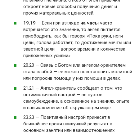
не влияют на жизнь. Отказ от этой привычки
откроет новые способы получения денег и
прочих материальных ценностей.
19.19 —
Если при взгляде
на часы
часто
встречается это значение, то ангел пытается
приободрить, как бы говоря: «Пока руки, ноги
целы, голова работает, то достижение мечты или
заветной цели — вопрос времени и количества
приложенных усилий».
20.20 — Связь с Богом или ангелом-хранителем
стала слабой — ее можно восстановить молитвой
или попросив помощи у них помощи в делах.
21.21 — Ангел-хранитель сообщает о том, что
оптимистичный настрой — не пустое
самоубеждение, а основанное на знаниях, опыте
и навыках мнение об окружающем мире.
23.23 — Позитивный настрой принесет в
ближайшее время наилучший результат в
основном занятии или взаимоотношениях.