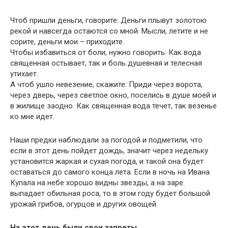
Чтоб пришли деньги, говорите: Деньги плывут золотою
рекой и навсегда остаются со мной. Мысли, летите и не
сорите, деньги мои – приходите.
Чтобы избавиться от боли, нужно говорить: Как вода
священная остывает, так и боль душевная и телесная
утихает.
А чтоб ушло невезение, скажите: Приди через ворота,
через дверь, через светлое окно, поселись в душе моей и
в жилище заодно. Как священная вода течет, так везенье
ко мне идет.
Наши предки наблюдали за погодой и подметили, что
если в этот день пойдет дождь, значит через недельку
установится жаркая и сухая погода, и такой она будет
оставаться до самого конца лета. Если в ночь на Ивана
Купала на небе хорошо видны звезды, а на заре
выпадает обильная роса, то в этом году будет большой
урожай грибов, огурцов и других овощей.
На этот день были свои запреты.