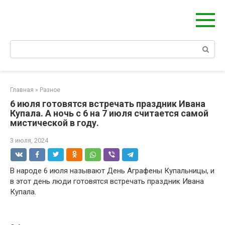
Перейти
Берегиня - ОБЕРЕГИ и ЗАЩИТА
к
сайт о защите дома, рода и сердца
контенту
Поиск:
Главная
»
Разное
6 июля готовятся встречать праздник Ивана
Купала. А ночь с 6 на 7 июля считается самой
мистической в году.
3 июля, 2024
В народе 6 июля называют День Аграфены Купальницы, и
в этот день люди готовятся встречать праздник Ивана
Купала.