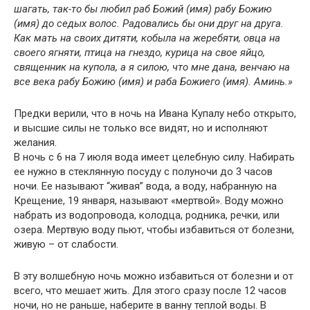
шагать, так-то бы любил раб Божий (имя) рабу Божию
(имя) до седых волос. Радовались бы они друг на друга.
Как мать на своих дитяти, кобыла на жеребяти, овца на
своего ягняти, птица на гнездо, курица на свое яйцо,
священник на купола, а я силою, что мне дана, венчаю на
все века рабу Божию (имя) и раба Божиего (имя). Аминь.»
Предки верили, что в ночь на Ивана Купалу небо открыто,
и высшие силы не только все видят, но и исполняют
желания.
В ночь с 6 на 7 июля вода имеет целебную силу. Набирать
ее нужно в стеклянную посуду с полуночи до 3 часов
ночи. Ее называют “живая” вода, а воду, набранную на
Крещение, 19 января, называют «мертвой». Воду можно
набрать из водопровода, колодца, родника, речки, или
озера. Мертвую воду пьют, чтобы избавиться от болезни,
живую – от слабости.
В эту волшебную ночь можно избавиться от болезни и от
всего, что мешает жить. Для этого сразу после 12 часов
ночи, но не раньше, наберите в ванну теплой воды. В