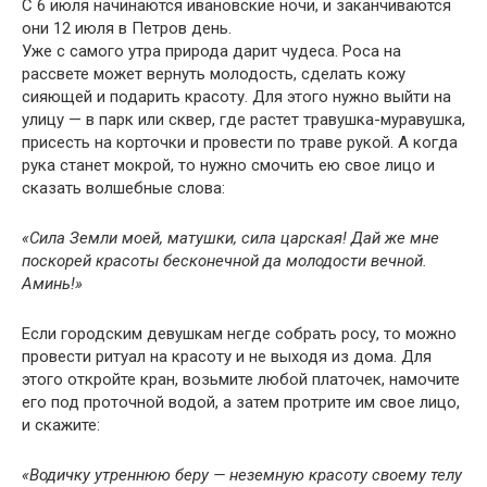
С 6 июля начинаются ивановские ночи, и заканчиваются
они 12 июля в Петров день.
Уже с самого утра природа дарит чудеса. Роса на
рассвете может вернуть молодость, сделать кожу
сияющей и подарить красоту. Для этого нужно выйти на
улицу — в парк или сквер, где растет травушка-муравушка,
присесть на корточки и провести по траве рукой. А когда
рука станет мокрой, то нужно смочить ею свое лицо и
сказать волшебные слова:
«Сила Земли моей, матушки, сила царская! Дай же мне
поскорей красоты бесконечной да молодости вечной.
Аминь!»
Если городским девушкам негде собрать росу, то можно
провести ритуал на красоту и не выходя из дома. Для
этого откройте кран, возьмите любой платочек, намочите
его под проточной водой, а затем протрите им свое лицо,
и скажите:
«Водичку утреннюю беру — неземную красоту своему телу