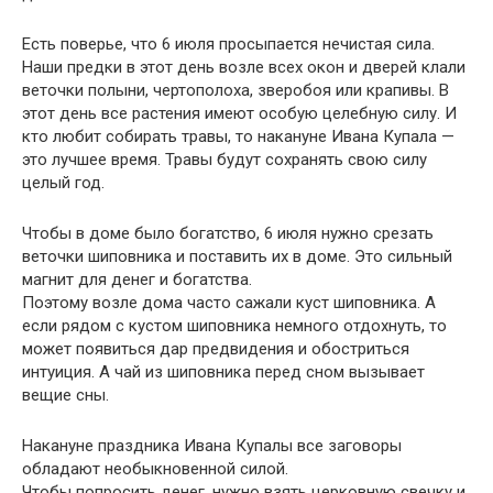
Есть поверье, что 6 июля просыпается нечистая сила.
Наши предки в этот день возле всех окон и дверей клали
веточки полыни, чертополоха, зверобоя или крапивы. В
этот день все растения имеют особую целебную силу. И
кто любит собирать травы, то накануне Ивана Купала —
это лучшее время. Травы будут сохранять свою силу
целый год.
Чтобы в доме было богатство, 6 июля нужно срезать
веточки шиповника и поставить их в доме. Это сильный
магнит для денег и богатства.
Поэтому возле дома часто сажали куст шиповника. А
если рядом с кустом шиповника немного отдохнуть, то
может появиться дар предвидения и обостриться
интуиция. А чай из шиповника перед сном вызывает
вещие сны.
Накануне праздника Ивана Купалы все заговоры
обладают необыкновенной силой.
Чтобы попросить денег, нужно взять церковную свечку и