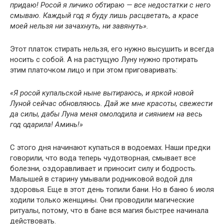
придаю! Росой я личико обтираю — все недостатки с него
смываю. Каждый год я буду лишь расцветать, а красе
моей нельзя ни зачахнуть, ни завянуть».
Этот платок стирать нельзя, его нужно высушить и всегда
носить с собой. А на растущую Луну нужно протирать
этим платочком лицо и при этом приговаривать:
«Я росой купальской ныне вытираюсь, и яркой новой
Луной сейчас обновляюсь. Дай же мне красоты, свежести
да силы, дабы Луна меня омолодила и сиянием на весь
год одарила! Аминь!»
С этого дня начинают купаться в водоемах. Наши предки
говорили, что вода теперь чудотворная, смывает все
болезни, оздоравливает и приносит силу и бодрость.
Малышей в старину умывали родниковой водой для
здоровья. Еще в этот день топили бани. Но в баню 6 июля
ходили только женщины. Они проводили магические
ритуалы, потому, что в бане вся магия быстрее начинала
действовать.