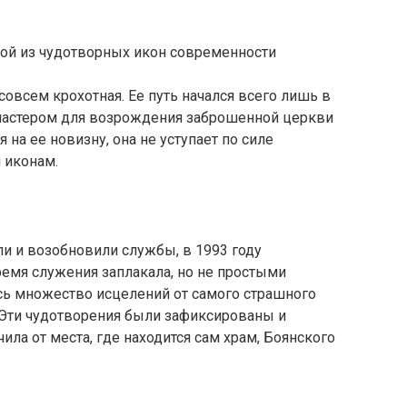
ной из чудотворных икон современности
совсем крохотная. Ее путь начался всего лишь в
а мастером для возрождения заброшенной церкви
на ее новизну, она не уступает по силе
 иконам.
ли и возобновили службы, в 1993 году
ремя служения заплакала, но не простыми
ось множество исцелений от самого страшного
 Эти чудотворения были зафиксированы и
ила от места, где находится сам храм, Боянского