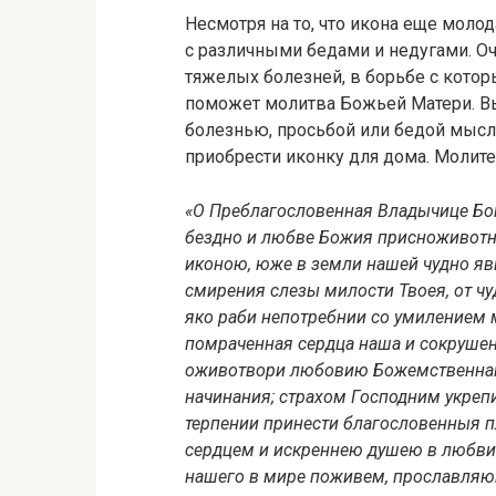
Несмотря на то, что икона еще моло
с различными бедами и недугами. Оч
тяжелых болезней, в борьбе с котор
поможет молитва Божьей Матери. Вы
болезнью, просьбой или бедой мысл
приобрести иконку для дома. Молите
«О Преблагословенная Владычице Бо
бездно и любве Божия присноживотн
иконою, юже в земли нашей чудно яв
смирения слезы милости Твоея, от ч
яко раби непотребнии со умилением 
помраченная сердца наша и сокруше
оживотвори любовию Божемственнаго
начинания; страхом Господним укреп
терпении принести благословенныя 
сердцем и искреннею душею в любви
нашего в мире поживем, прославляющ