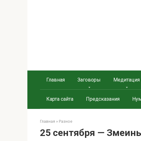
Берегиня - ОБЕРЕГИ и
сайт о защите дома, рода и сердца
Главная
Заговоры
Медитация
Карта сайта
Предсказания
Нум
Главная
»
Разное
25 сентября — Змеины