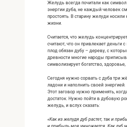
Желудь всегда почитали как символ д
энергии дуба, не каждый человек с
простоять. В старину желуди носили
жизни.
Считается, что желудь концентрируе
считают, что он привлекает деньги 
плод обязан дубу – дереву, с котор
древности многие народы приписыв
символизирует богатство, здоровье, 
Сегодня нужно сорвать с дуба три жё
ладони и наполнить своей энергией.
Этот заговор нужно применять, когд
достаток. Нужно пойти в дубовую рощ
желудь, и вслух сказать:
«Как из желудя дуб растет, так и приб
и прибыль моя умножается. Как дуб м