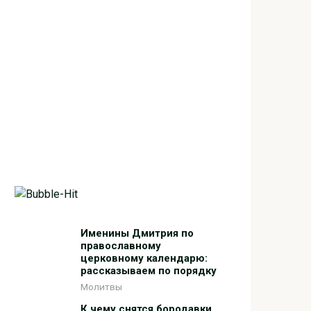
Именины Дмитрия по
православному
церковному календарю:
рассказываем по порядку
Молитвы
К чему снятся бородавки