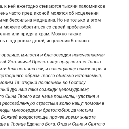
да, к ней ежегодно стекаются тысячи паломников
ень часто пред иконой молятся об исцелении
ыми бессильна медицина. Но не только в этом
 можете обратиться со своей проблемой,
енно или придя в храм. Можно также
сь о здоровье детей, исцелении больных.
городице, милости и благосердия неисчерпаемая
ый Источниче! Предстояще пред святою Твоею
ити благоволила еси, и созерцающе очами веры и
удотворнаго образа Твоего обильно источаемыя,
молим Тя: открый покаянием ко Господу
нный дух наш паки созижди целомудрием;
 Сына Твоего вся наша помыслы, чувствия и
и расслабленную страстьми волю нашу; помози в
плоды милосердия и братолюбия; да чистым
 Божией возрастающе, прочее время живота
е в Троице Единаго Бога, Отца и Сына и Святаго