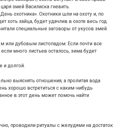
 царя змей Василиска гневить.
День охотника». Охотники шли на охоту и, по
ет хоть зайца, будет удачлив в охоте весь год.
читали специальные заговоры от укусов змей.
м или дубовым листопадом. Если почти все
А если много листьев осталось, зима будет
е и долгой.
ельно выяснять отношения, а пролитая вода
ень хорошо встретиться с каким-нибудь
анное в этот день может помочь найти
ечно, проводили ритуалы с желудями на достаток