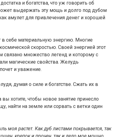
остатка и богатства, что уж говорить об
может выдержать эту мощь и долго под дубом
 как амулет для привлечения денег и хорошей
т в себе материальную энергию. Многие
с космической скоростью. Своей энергией этот
ым связано множество легенд и которому с
али магические свойства. Желудь
почет и уважение.
лудя, думая о силе и богатстве. Сжать их в
а вы хотите, чтобы новое занятие принесло
у, найти на земле или сорвать с ветки один
ыль моя растет. Как дуб листами покрывается, так
ощен, крепок и прочен, так и дело мое мощно,