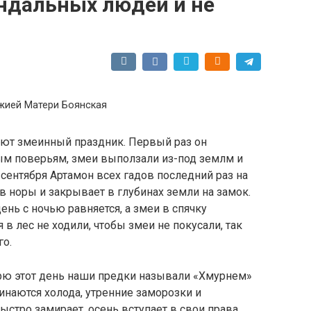
андальных людей и не
жией Матери Боянская
чают змеинный праздник. Первый раз он
ным поверьям, змеи выползали из-под землм и
 сентября Артамон всех гадов последний раз на
в норы и закрывает в глубинах земли на замок.
день с ночью равняется, а змеи в спячку
в лес не ходили, чтобы змеи не покусали, так
го.
рю этот день наши предки называли «Хмурнем»
инаются холода, утренние заморозки и
ыстро замирает, осень вступает в свои права.