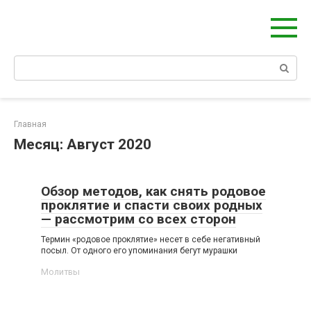
Перейти
Берегиня - ОБЕРЕГИ и ЗАЩИТА
к
сайт о защите дома, рода и сердца
контенту
Поиск:
Главная
Месяц:
Август 2020
Обзор методов, как снять родовое
проклятие и спасти своих родных
— рассмотрим со всех сторон
Термин «родовое проклятие» несет в себе негативный
посыл. От одного его упоминания бегут мурашки
Молитвы