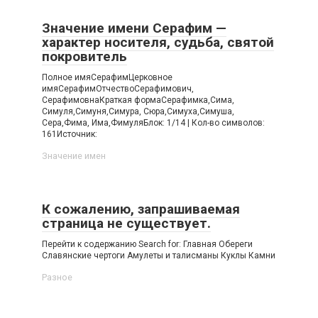
Значение имени Серафим —
характер носителя, судьба, святой
покровитель
Полное имяСерафимЦерковное
имяСерафимОтчествоСерафимович,
СерафимовнаКраткая формаСерафимка,Сима,
Симуля,Симуня,Симура, Сюра,Симуха,Симуша,
Сера,Фима, Има,ФимуляБлок: 1/14 | Кол-во символов:
161Источник:
Значение имен
К сожалению, запрашиваемая
страница не существует.
Перейти к содержанию Search for: Главная Обереги
Славянские чертоги Амулеты и талисманы Куклы Камни
Разное