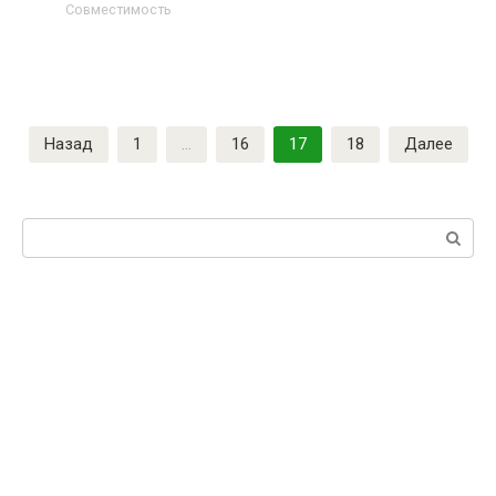
Совместимость
Пагинация
Назад
1
…
16
17
18
Далее
записей
Поиск: