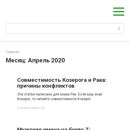
Берегиня - ОБЕРЕГИ и ЗАЩИТА
сайт о защите дома, рода и сердца
Главная
Месяц:
Апрель 2020
Совместимость Козерога и Рака:
причины конфликтов
Эта статья написана для знака Рак. Если ваш знак
Козерог, то читайте совместимость Козерог
Совместимость
Мужские имена на букву Т: