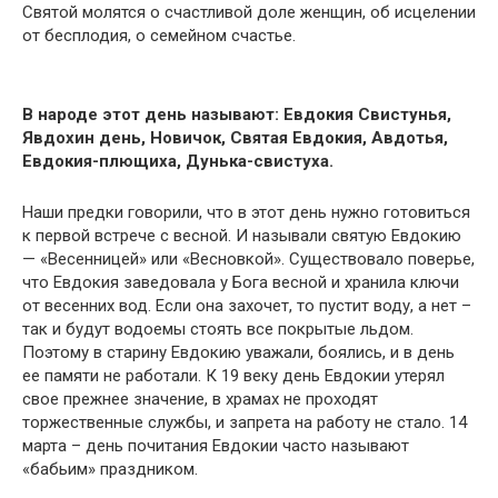
Святой молятся о счастливой доле женщин, об исцелении
от бесплодия, о семейном счастье.
В народе этот день называют: Евдокия Свистунья,
Явдохин день, Новичок, Святая Евдокия, Авдотья,
Евдокия-плющиха, Дунька-свистуха.
Наши предки говорили, что в этот день нужно готовиться
к первой встрече с весной. И называли святую Евдокию
— «Весенницей» или «Весновкой». Существовало поверье,
что Евдокия заведовала у Бога весной и хранила ключи
от весенних вод. Если она захочет, то пустит воду, а нет –
так и будут водоемы стоять все покрытые льдом.
Поэтому в старину Евдокию уважали, боялись, и в день
ее памяти не работали. К 19 веку день Евдокии утерял
свое прежнее значение, в храмах не проходят
торжественные службы, и запрета на работу не стало. 14
марта – день почитания Евдокии часто называют
«бабьим» праздником.