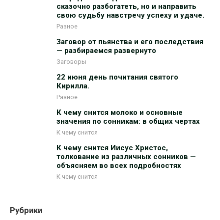
сказочно разбогатеть, но и направить
свою судьбу навстречу успеху и удаче.
Разное
Заговор от пьянства и его последствия
— разбираемся развернуто
Заговоры
22 июня день почитания святого
Кирилла.
Разное
К чему снится молоко и основные
значения по сонникам: в общих чертах
К чему снится
К чему снится Иисус Христос,
толкование из различных сонников —
объясняем во всех подробностях
К чему снится
Рубрики