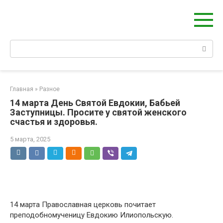
Перейти
Берегиня - ОБЕРЕГИ и ЗАЩИТА
к
сайт о защите дома, рода и сердца
контенту
Поиск:
Главная
»
Разное
14 марта День Святой Евдокии, Бабьей
Заступницы. Просите у святой женского
счастья и здоровья.
5 марта, 2025
14 марта Православная церковь почитает
преподобномученицу Евдокию Илиопольскую.