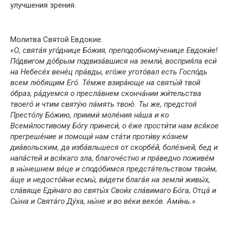
улучшения зрения.
Молитва Святой Евдокие.
«О, свята́я уго́днице Бо́жия, преподобному́ченице Евдоки́е!
По́двигом до́брым подвиза́вшися на земли́, восприя́ла еси́
на Небесе́х вене́ц пра́вды, его́же угото́вал есть Госпо́дь
всем лю́бящим Его́. Те́мже взира́юще на святы́й твой
о́браз, ра́дуемся о пресла́внем сконча́нии жи́тельства
твоего́ и чтим святу́ю па́мять твою́. Ты же, предстоя́
Престо́лу Бо́жию, приими́ моле́ния на́ша и ко
Всеми́лостивому Бо́гу принеси́, о е́же прости́ти нам вся́кое
прегреше́ние и помощи́ нам ста́ти проти́ву ко́знем
диа́вольским, да изба́вльшеся от скорбе́й, боле́зней, бед и
напа́стей и вся́каго зла, благоче́стно и пра́ведно поживе́м
в ны́нешнем ве́це и сподо́бимся предста́тельством твои́м,
а́ще и недосто́йни есмы́, ви́дети блага́я на земли́ живы́х,
сла́вяще Еди́наго во святы́х Свои́х сла́вимаго Бо́га, Отца́ и
Сы́на и Свята́го Ду́ха, ны́не и во ве́ки веко́в. Ами́нь.»