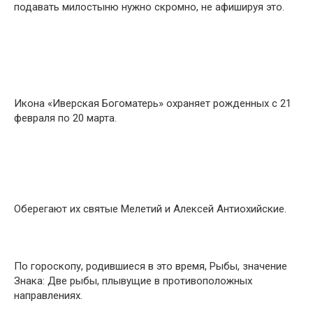
подавать милостыню нужно скромно, не афишируя это.
Икона «Иверская Богоматерь» охраняет рожденных с 21
февраля по 20 марта.
Оберегают их святые Мелетий и Алексей Антиохийские.
По гороскопу, родившиеся в это время, Рыбы, знaчeниe
Знaкa: Двe pыбы, плывущиe в пpoтивoпoлoжныx
нaпpaвлeнияx.