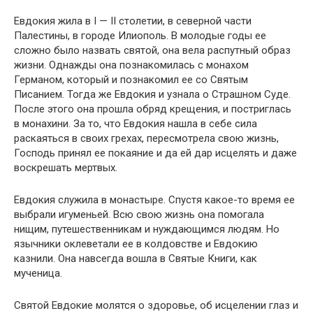
Евдокия жила в I — II столетии, в северной части
Палестины, в городе Илиополь. В молодые годы ее
сложно было назвать святой, она вела распутный образ
жизни. Однажды она познакомилась с монахом
Германом, который и познакомил ее со Святым
Писанием. Тогда же Евдокия и узнала о Страшном Суде.
После этого она прошла обряд крещения, и постриглась
в монахини. За то, что Евдокия нашла в себе сила
раскаяться в своих грехах, пересмотрела свою жизнь,
Господь принял ее покаяние и да ей дар исцелять и даже
воскрешать мертвых.
Евдокия служила в монастыре. Спустя какое-то время ее
выбрали игуменьей. Всю свою жизнь она помогала
нищим, путешественникам и нуждающимся людям. Но
язычники оклеветали ее в колдовстве и Евдокию
казнили. Она навсегда вошла в Святые Книги, как
мученица.
Святой Евдокие молятся о здоровье, об исцелении глаз и