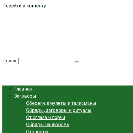
Перейти к контенту
Берегиня - ОБЕРЕГИ и ЗАЩИТА
сайт о защите дома, рода и сердца
Поиск:
Главная
Заговоры
Обереги, амулеты и талисманы
Обряды, заговоры и ритуалы
От сглаза и порчи
Обряды на любовь
Отвороты