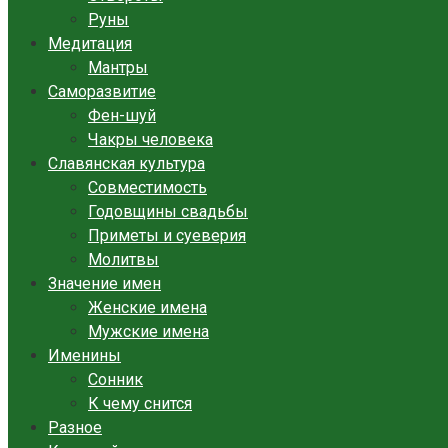
Руны
Медитация
Мантры
Саморазвитие
Фен-шуй
Чакры человека
Славянская культура
Совместимость
Годовщины свадьбы
Приметы и суеверия
Молитвы
Значение имен
Женские имена
Мужские имена
Именины
Сонник
К чему снится
Разное