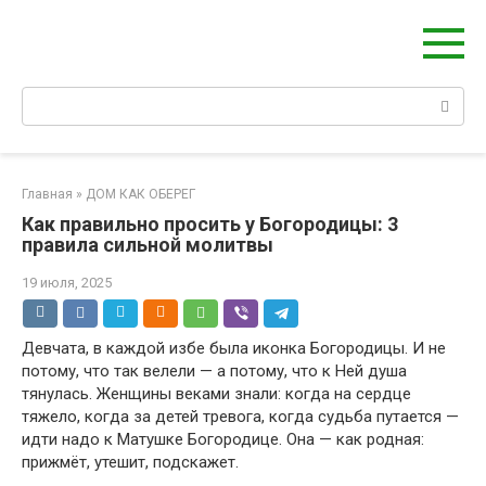
Перейти
Берегиня - ОБЕРЕГИ и ЗАЩИТА
к
сайт о защите дома, рода и сердца
контенту
Поиск:
Главная
»
ДОМ КАК ОБЕРЕГ
Как правильно просить у Богородицы: 3
правила сильной молитвы
19 июля, 2025
Девчата, в каждой избе была иконка Богородицы. И не
потому, что так велели — а потому, что к Ней душа
тянулась. Женщины веками знали: когда на сердце
тяжело, когда за детей тревога, когда судьба путается —
идти надо к Матушке Богородице. Она — как родная:
прижмёт, утешит, подскажет.